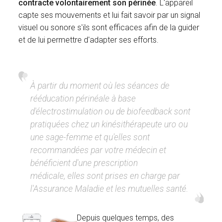
contracte volontairement son périnée
. L'appareil
capte ses mouvements et lui fait savoir par un signal
visuel ou sonore s'ils sont efficaces afin de la guider
et de lui permettre d'adapter ses efforts.
À partir du moment où les séances de
rééducation périnéale à base
d'électrostimulation ou de biofeedback sont
pratiquées chez un kinésithérapeute uro ou
une sage-femme et qu'elles sont
recommandées par votre médecin et
bénéficient d'une prescription
médicale, elles sont prises en charge par
l'Assurance Maladie et les mutuelles santé.
Depuis quelques temps, des