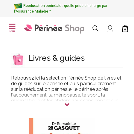
Rééducation périnéale : quelle prise en charge par
l'Assurance Maladie ?
0
MENU
Livres & guides
Retrouvez ici la sélection Périnée Shop de
livres et
de guides sur le périnée
et plus particulièrement
sur
la rééducation périnéale
,
le périnée après
l'accouchement
,
la
ménopause
,
le sport
,
la
gymnastique et les abdominaux sans impact sur
le périnée
... sans oublier les hommes.