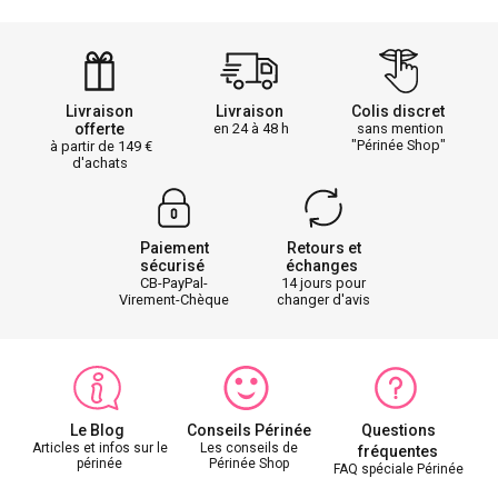
Livraison
Livraison
Colis discret
offerte
en 24 à 48 h
sans mention
"Périnée Shop"
à partir de 149
d'achats
Paiement
Retours et
sécurisé
échanges
CB-PayPal-
14 jours pour
Virement-Chèque
changer d'avis
Le Blog
Conseils Périnée
Questions
Articles et infos sur le
Les conseils de
fréquentes
périnée
Périnée Shop
FAQ spéciale Périnée