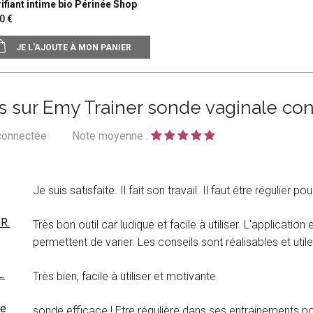
ifiant intime bio Périnée Shop
,90
JE L'AJOUTE À MON PANIER
is sur Emy Trainer sonde vaginale co
 connectée
Note moyenne :
Je suis satisfaite. Il fait son travail. Il faut être régulier pou
R.
Très bon outil car ludique et facile à utiliser. L'application
permettent de varier. Les conseils sont réalisables et ut
L.
Très bien, facile à utiliser et motivante
ce
sonde efficace ! Etre régulière dans ses entrainements pou