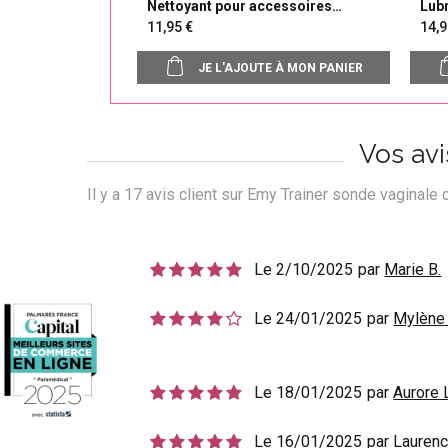
Nettoyant pour accessoires
Lubr
intimes Intimina
11,95
14
JE L'AJOUTE À MON PANIER
Vos av
Il y a
17
avis client sur Emy Trainer sonde vaginale
Le 2/10/2025
par
Marie B.
Le 24/01/2025
par
Mylène 
Le 18/01/2025
par
Aurore 
Le 16/01/2025
par
Lauren