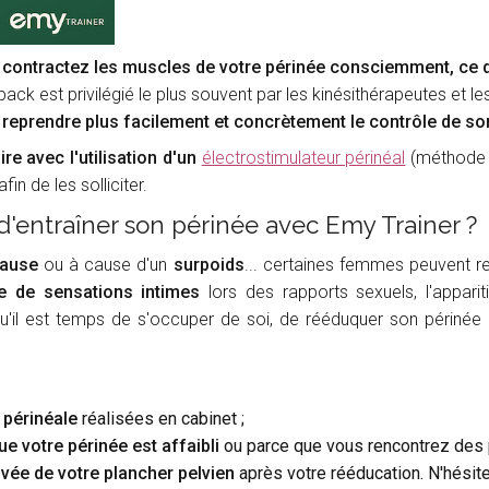
s contractez les muscles de votre périnée consciemment, ce q
dback est privilégié le plus souvent par les kinésithérapeutes e
e
reprendre plus facilement et concrètement le contrôle de so
 avec l'utilisation d'un
électrostimulateur périnéal
(méthode d
in de les solliciter.
d'entraîner son périnée avec Emy Trainer ?
ause
ou à cause d'un
surpoids
...
certaines femmes peuvent res
 de sensations intimes
lors des rapports sexuels, l'appari
qu'il est temps de s'occuper de soi, de rééduquer son périnée 
périnéale
réalisées en cabinet ;
e votre périnée est affaibli
ou parce que vous rencontrez des 
ouvée de votre plancher pelvien
après votre rééducation. N'hésit