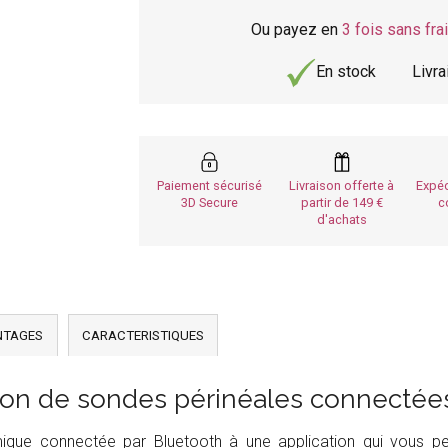
Ou payez en
3 fois sans fra
En stock
Livr
Paiement sécurisé
Livraison offerte à
Expéd
3D Secure
partir de 149
c
d'achats
NTAGES
CARACTERISTIQUES
ion de sondes périnéales connecté
ue connectée par Bluetooth à une application qui vous perm