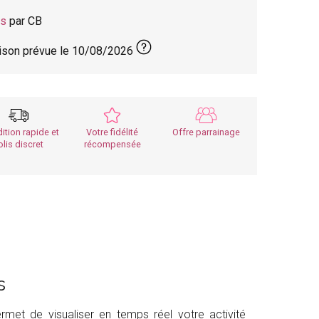
is
par CB
aison prévue le
10/08/2026
ition rapide et
Votre fidélité
Offre parrainage
olis discret
récompensée
es
et de visualiser en temps réel votre activité