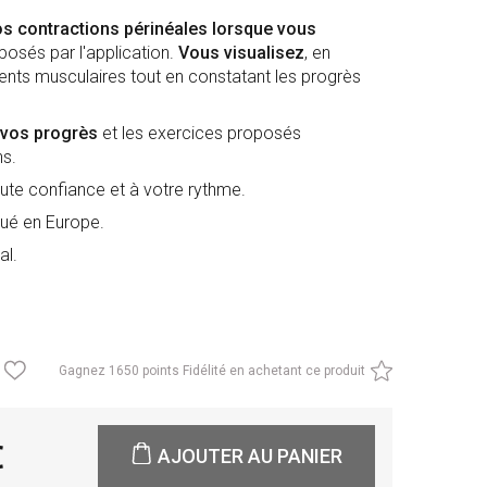
os contractions périnéales lorsque vous
osés par l'application.
Vous visualisez
, en
ments musculaires tout en constatant les progrès
 vos progrès
et les exercices proposés
ns.
ute confiance et à votre rythme.
qué en Europe.
al.
Gagnez
1650 points Fidélité en achetant ce produit
0
AJOUTER AU PANIER