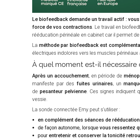
Le biofeedback demande un travail actif : vou
force de vos contractions
. Le travail en biofee
rééducation périnéale en cabinet car il permet d
La
méthode par biofeedback est complémentaire
électriques indolores vers les muscles périnéaux af
À quel moment est-il nécessaire 
Après un accouchement
, en période de
ménop
manifeste par des
fuites urinaires
, un
manque
de
pesanteur pelvienne
. Ces signes indiquent 
vessie.
La sonde connectée Emy peut s'utiliser :
en complément des séances de rééducation 
de façon autonome, lorsque
vous ressentez qu
pour
entretenir et conserver la tonicité retr