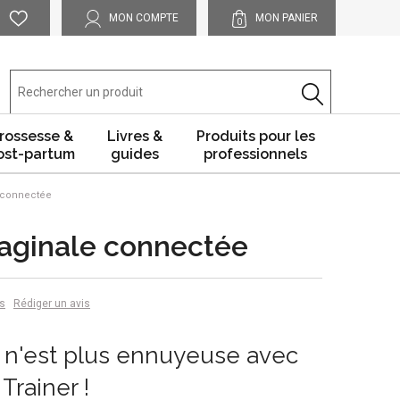
MON COMPTE
MON PANIER
0
rossesse &
Livres &
Produits pour les
ost-partum
guides
professionnels
 connectée
vaginale connectée
is
Rédiger un avis
 n'est plus ennuyeuse avec
rainer !