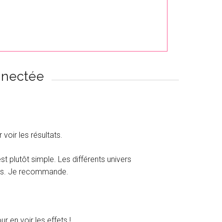
nnectée
r voir les résultats.
 est plutôt simple. Les différents univers
iles. Je recommande.
r en voir les effets !