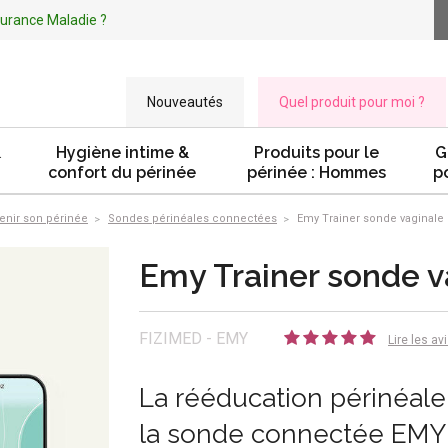
ssurance Maladie ?
Nouveautés
Quel produit pour moi ?
&
Hygiène intime &
Produits pour le
G
confort du périnée
périnée : Hommes
p
tenir son périnée
Sondes périnéales connectées
Emy Trainer sonde vaginale
Emy Trainer sonde 
FIZIMED - EMY
Lire les av
La rééducation périnéale
la sonde connectée EMY T