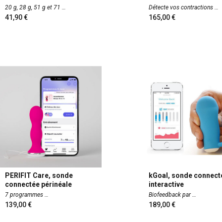
20 g, 28 g, 51 g et 71
Détecte vos contractions
41,90
165,00
PERIFIT Care, sonde
kGoal, sonde connect
connectée périnéale
interactive
7 programmes
Biofeedback par
139,00
189,00