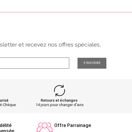
sletter et recevez nos offres spéciales,
.
S'INSCRIRE
urisé
Retours et échanges
nt-Chèque
14 jours pour changer d'avis
délité
Offre Parrainage
pensée