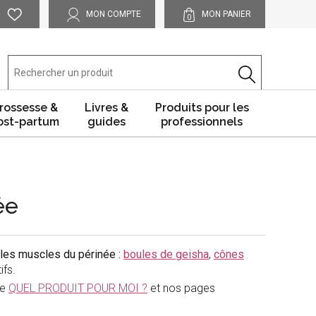
MON COMPTE
MON PANIER
0
rossesse &
Livres &
Produits pour les
ost-partum
guides
professionnels
ée
r les muscles du périnée :
boules de geisha
,
cônes
ifs.
de
QUEL PRODUIT POUR MOI ?
et nos pages