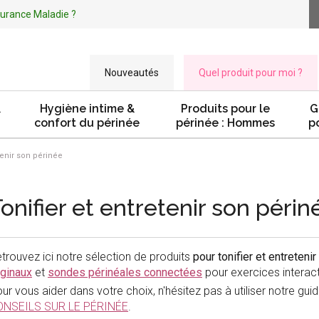
ssurance Maladie ?
Nouveautés
Quel produit pour moi ?
&
Hygiène intime &
Produits pour le
G
confort du périnée
périnée : Hommes
p
tenir son périnée
onifier et entretenir son périn
trouvez ici notre sélection de produits
pour tonifier et entreteni
ginaux
et
sondes périnéales connectées
pour exercices interact
ur vous aider dans votre choix, n'hésitez pas à utiliser notre gui
ONSEILS SUR LE PÉRINÉE
.