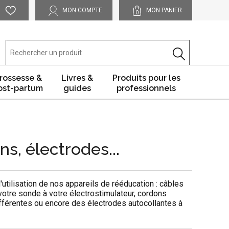
MON COMPTE
MON PANIER
0
rossesse &
Livres &
Produits pour les
ost-partum
guides
professionnels
ns, électrodes...
utilisation de nos appareils de rééducation :
câbles
votre sonde à votre électrostimulateur,
cordons
fférentes ou encore des
électrodes autocollantes à