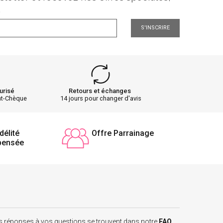
.
S'INSCRIRE
urisé
Retours et échanges
nt-Chèque
14 jours pour changer d'avis
délité
Offre Parrainage
pensée
 les réponses à vos questions se trouvent dans notre
FAQ