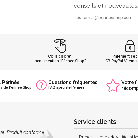
conseils et nouveautés
Colis discret
Paiement séc
h
sans mention "Périnée Shop"
CB-PayPal-Vireme
s Périnée
Questions fréquentes
Votre fi
ls de Périnée Shop
FAQ spéciale Périnée
récom
Service clients
vue. Produit conforme
Prenez le temps de vérifier si