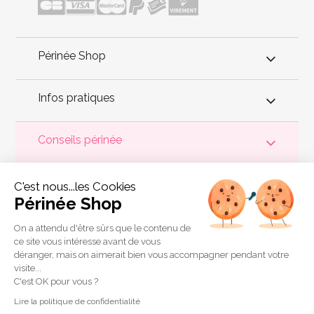
Périnée Shop
Infos pratiques
Conseils périnée
Votre
périnée
est précieux ! Il est donc primordial d'entretenir,
C'est nous...les Cookies
de muscler et de rééduquer le plancher pelvien
pour éviter les
problèmes d'
incontinence
, de pesanteur pelvienne, de manque
Périnée Shop
de sensations durant les rapports sexuels et de petites
fuites
urinaires
.
Périnée Shop
a sélectionné les meilleures solutions
pour la rééducation périnéale et pour l'auto-traitement de
On a attendu d'être sûrs que le contenu de
l'incontinence à domicile :
électrostimulateurs
,
appareils de
ce site vous intéresse avant de vous
biofeedback
,
cônes vaginaux
,
boules de Geisha
, sondes
déranger, mais on aimerait bien vous accompagner pendant votre
connectées et
accessoires pour exercices de Kegel
.
visite...
Copyright 2011 © Périnée Shop
C'est OK pour vous ?
Conditions générales de vente
Lire la politique de confidentialité