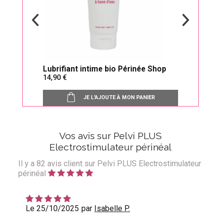
Lubrifiant intime bio Périnée Shop
Boul
14,90
27,
JE L'AJOUTE À MON PANIER
Vos avis sur Pelvi PLUS
Electrostimulateur périnéal
Il y a
82
avis client sur Pelvi PLUS Electrostimulateur
périnéal
Le 25/10/2025
par
Isabelle P.