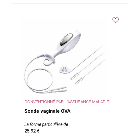
possession d'une prescription médicale et
cocher la case "Je désire une
feuille de soins
"
au moment de votre commande.
Perinée
Shop
vous envoie ensuite le document
correspondant par pli séparé de votre colis.
Vous le transmettez ensuite à votre CPAM avec
votre ordonnance, pour obtenir votre
remboursement.
Pour choisir votre sonde périnéale plus
facilement, consultez :
Comment choisir une
sonde de rééducation périnéale ?
CONVENTIONNÉ PAR L'ASSURANCE MALADIE
Sonde vaginale OVA
La forme particulière de
25,92