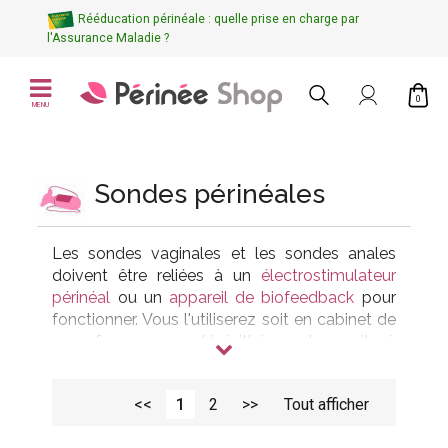
Rééducation périnéale : quelle prise en charge par
l'Assurance Maladie ?
0
MENU
Sondes périnéales
Les
sondes vaginales et les sondes anales
doivent être reliées à un
électrostimulateur
périnéal
ou un
appareil de biofeedback
pour
fonctionner. Vous l'utiliserez soit en cabinet de
sage-femme ou kinésithérapeute, soit à
domicile avec votre propre appareil.
Les sondes périnéales conventionnées peuvent
<<
1
2
>>
Tout afficher
être remboursées par l’Assurance Maladie à
hauteur de 25,92 €/an. Vous devez être en