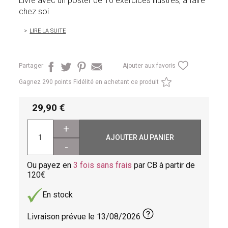
Livré avec un poster de 10 exercices illustrés, à faire
chez soi.
LIRE LA SUITE
Partager
Ajouter aux favoris
Gagnez
290 points Fidélité en achetant ce produit
29,90
+
AJOUTER AU PANIER
-
Ou payez en
3 fois sans frais
par CB à partir de
120
En stock
Livraison prévue le
13/08/2026