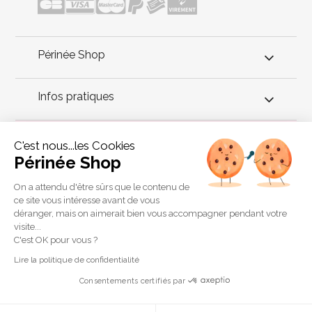
Périnée Shop
Infos pratiques
Conseils périnée
C'est nous...les Cookies
Périnée Shop
La méthode Pilates est connue et reconnue pour ses effets
positifs sur le corps. Cette méthode de gymnastique a pour but
On a attendu d'être sûrs que le contenu de
de renforcer les muscles affaiblis et de permettre la relaxation
ce site vous intéresse avant de vous
des muscles tendus. Cette méthode est particulièrement
déranger, mais on aimerait bien vous accompagner pendant votre
douce.
visite...
Copyright 2011 © Périnée Shop
C'est OK pour vous ?
Conditions générales de vente
Lire la politique de confidentialité
Mentions légales
Consentements certifiés par
Plan du site
Crédits