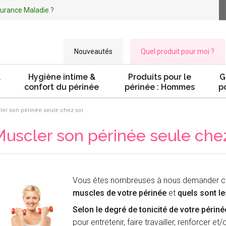
ssurance Maladie ?
Nouveautés
Quel produit pour moi ?
&
Hygiène intime &
Produits pour le
G
confort du périnée
périnée : Hommes
p
er son périnée seule chez soi
uscler son périnée seule chez 
Vous êtes nombreuses à nous demander c
muscles de votre périnée
et
quels sont l
Selon le degré de tonicité de votre périné
pour entretenir, faire travailler, renforcer e