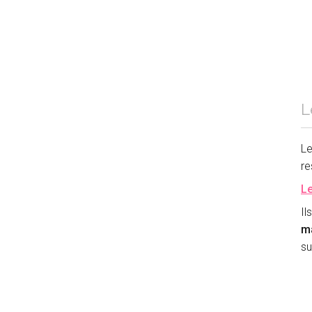
L
Le
re
Le
Il
ma
su