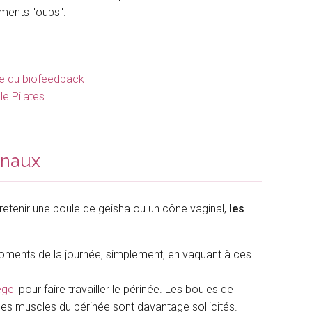
moments "oups".
pe du biofeedback
le Pilates
inaux
 retenir une boule de geisha ou un cône vaginal,
les
 moments de la journée, simplement, en vaquant à ces
egel
pour faire travailler le périnée. Les boules de
es muscles du périnée sont davantage sollicités.