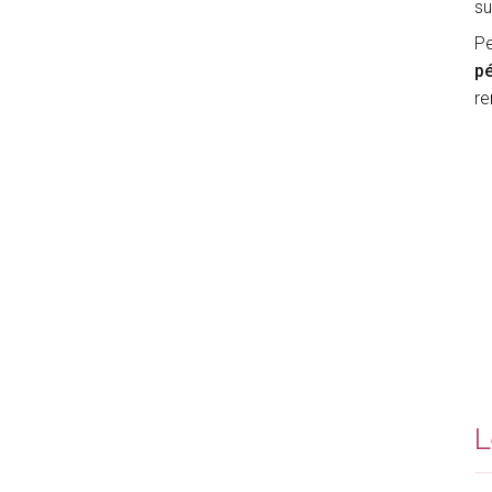
su
Pe
pé
re
L