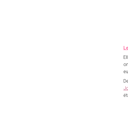
Le
El
on
eu
De
J
ét