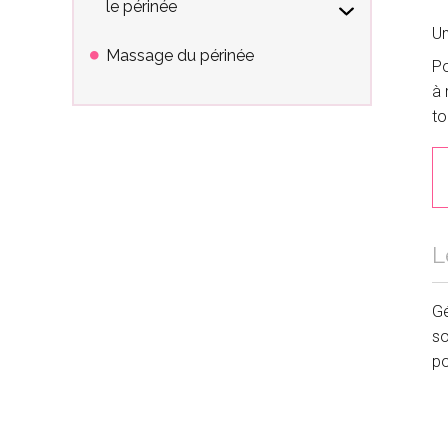
le périnée
Un
Massage du périnée
Po
à 
to
L
Gé
so
po