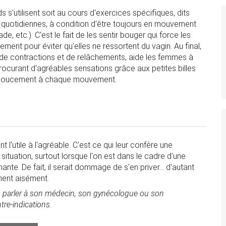
s s'utilisent soit au cours d'exercices spécifiques, dits
és quotidiennes, à condition d'être toujours en mouvement
 etc.). C'est le fait de les sentir bouger qui force les
ement pour éviter qu'elles ne ressortent du vagin. Au final,
 de contractions et de relâchements, aide les femmes à
rocurant d'agréables sensations grâce aux petites billes
t doucement à chaque mouvement.
t l'utile à l'agréable. C'est ce qui leur confère une
ituation, surtout lorsque l'on est dans le cadre d'une
te. De fait, il serait dommage de s'en priver... d'autant
nnent aisément.
'en parler à son médecin, son gynécologue ou son
tre-indications.