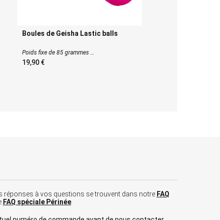
Boules de Geisha Lastic balls
Poids fixe de 85 grammes
19,90
 les réponses à vos questions se trouvent dans notre
FAQ
e
FAQ spéciale Périnée
.
tuel numéro de commande avant de nous contacter.