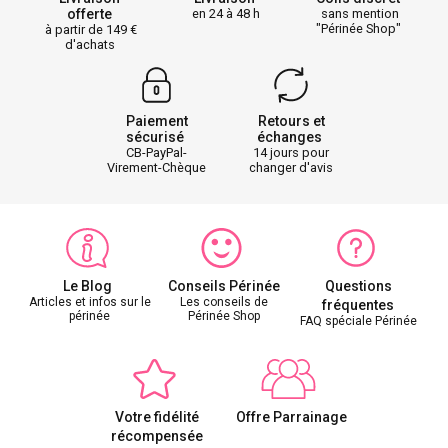
offerte
en 24 à 48 h
sans mention
"Périnée Shop"
à partir de 149
d'achats
Paiement
Retours et
sécurisé
échanges
CB-PayPal-
14 jours pour
Virement-Chèque
changer d'avis
Le Blog
Conseils Périnée
Questions
Articles et infos sur le
Les conseils de
fréquentes
périnée
Périnée Shop
FAQ spéciale Périnée
Votre fidélité
Offre Parrainage
récompensée