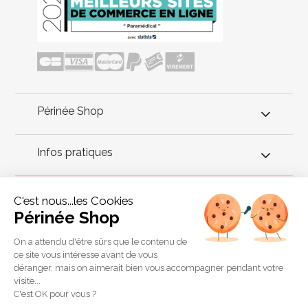
Périnée Shop
Infos pratiques
Conseils périnée
C'est nous...les Cookies
Périnée Shop
La sonde pour rééducation périnéale par électrostimulation ou
biofeedback est utilisée soit chez soi avec son propre
On a attendu d'être sûrs que le contenu de
électrostimulateur, soit chez le kinésithérapeute ou la sage-
ce site vous intéresse avant de vous
femme. Comment ça marche ? Comment l'utiliser ? Quelle
déranger, mais on aimerait bien vous accompagner pendant votre
connexion choisir ?
visite...
Copyright 2011 © Périnée Shop
C'est OK pour vous ?