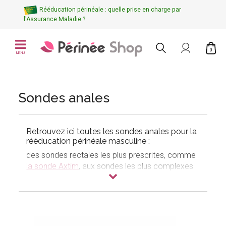
Rééducation périnéale : quelle prise en charge par
l'Assurance Maladie ?
0
MENU
Sondes anales
Retrouvez ici toutes les
sondes anales pour la
rééducation périnéale masculine
:
des sondes rectales les plus prescrites, comme
la sonde Axtim
, aux sondes les plus complexes
comme la
sonde Analys Plus
.
Ces sondes doivent être reliées à un appareil
d'électrostimulation périnéale pour fonctionner.