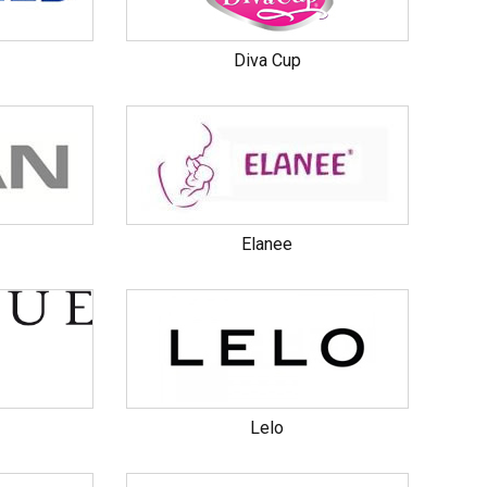
Diva Cup
Elanee
Lelo