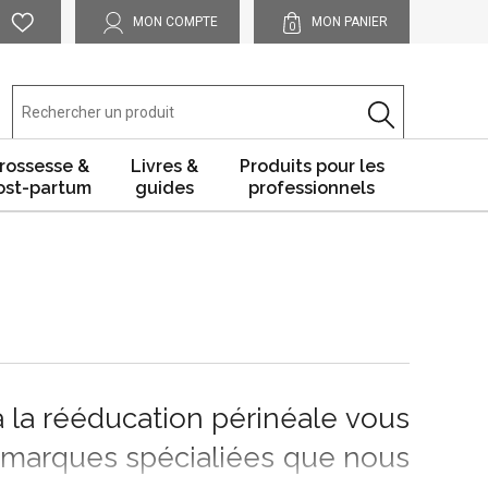
MON COMPTE
MON PANIER
0
rossesse &
Livres &
Produits pour les
ost-partum
guides
professionnels
à la
rééducation périnéale
vous
 marques spécialiées que nous