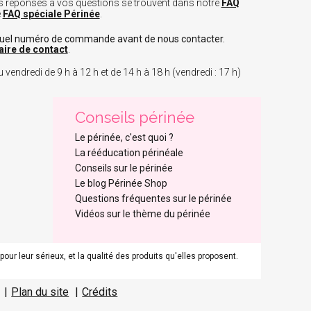
 les réponses à vos questions se trouvent dans notre
FAQ
e
FAQ spéciale Périnée
.
tuel numéro de commande avant de nous contacter.
aire de contact
.
 vendredi de 9 h à 12 h et de 14 h à 18 h (vendredi : 17 h)
Conseils périnée
Le périnée, c'est quoi ?
La rééducation périnéale
Conseils sur le périnée
Le blog Périnée Shop
Questions fréquentes sur le périnée
Vidéos sur le thème du périnée
r leur sérieux, et la qualité des produits qu'elles proposent.
s réglementations. Personnalisez vos préférences pour contrôler
Plan du site
Crédits