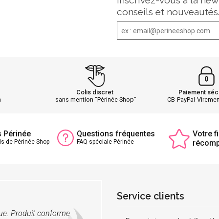
Inscrivez-vous à la new
conseils et nouveautés
Colis discret
Paiement séc
h
sans mention "Périnée Shop"
CB-PayPal-Vireme
s Périnée
Questions fréquentes
Votre fi
ls de Périnée Shop
FAQ spéciale Périnée
récom
Service clients
vue. Produit conforme