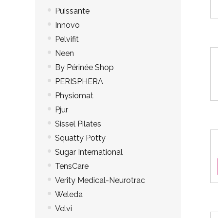
Puissante
Innovo
Pelvifit
Neen
By Périnée Shop
PERISPHERA
Physiomat
Pjur
Sissel Pilates
Squatty Potty
Sugar International
TensCare
Verity Medical-Neurotrac
Weleda
Velvi