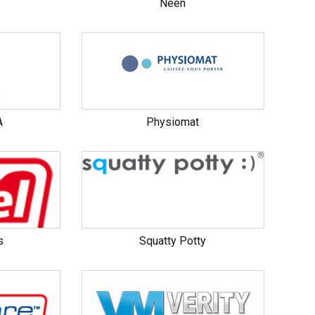
Neen
A
Physiomat
s
Squatty Potty