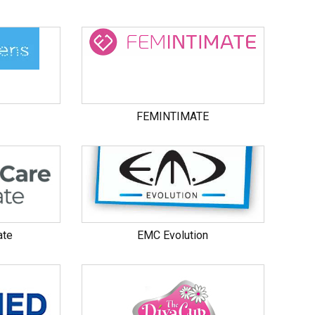
e notre propre marque Périnée
ensemble de nos produits, qui deviendront des alliés
cher pelvien
.
es anales
,
sondes vaginales
,
boules de geisha
,
cônes
FEMINTIMATE
tre boutique.
ate
EMC Evolution