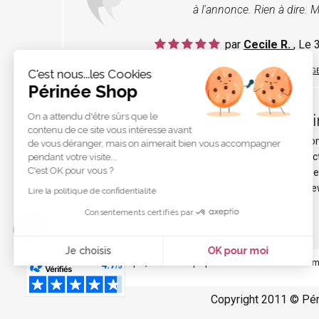
à l'annonce. Rien à dire. M
par
Cecile R.
, Le
LIRE TOUS LES TÉMOIGNAG
C'est nous...les Cookies
Périnée Shop
On a attendu d'être sûrs que le
Pér
contenu de ce site vous intéresse avant
Qui s
de vous déranger, mais on aimerait bien vous accompagner
Protec
pendant votre visite...
C'est OK pour vous ?
Liens e
Les ne
Lire la politique de confidentialité
Consentements certifiés par
Je choisis
OK pour moi
Via cette rubrique, nous vous proposons de découvrir l'ensemb
Axeptio consent
Plateforme de Gestion du Consentement : Personnalisez vo
Notre plateforme vous permet d'adapter et de gérer vos param
Copyright 2011 © Pé