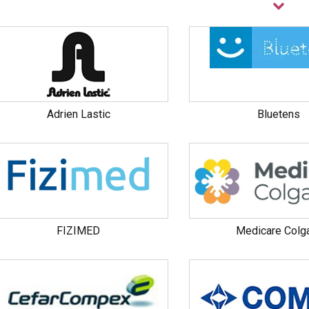
istribuons ainsi que
les produits d
hop
.
hésitez pas à naviguer, de marque en marque pour découvrir l’
our
retrouver le contrôle de votre périnée
et
remuscler votre plan
couvrez ainsi
appareils d'électrostimulation
,
biofeedback
,
sond
ginaux
,
livres
,
pessaires,
ou encore
dilatateurs vaginaux
, etc....
Adrien Lastic
Bluetens
trouvez tous les produits indispensables à votre
périnée
sur no
FIZIMED
Medicare Colg