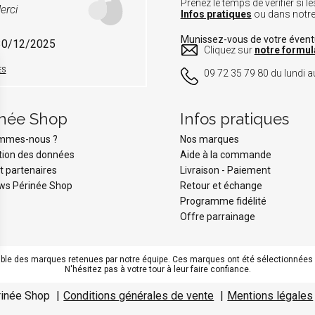
Prenez le temps de vérifier si
erci
Infos pratiques
ou dans notr
Munissez-vous de votre éven
 30/12/2025
Cliquez sur
notre formul
ES
09 72 35 79 80 du lundi au
inée Shop
Infos pratiques
ommes-nous ?
Nos marques
tion des données
Aide à la commande
t partenaires
Livraison
-
Paiement
ws Périnée Shop
Retour et échange
Programme fidélité
Offre parrainage
le des marques retenues par notre équipe. Ces marques ont été sélectionnées pou
N'hésitez pas à votre tour à leur faire confiance.
s Options
ètres de confidentialité, en garantissant la conformité avec le
rinée Shop
Conditions générales de vente
Mentions légales