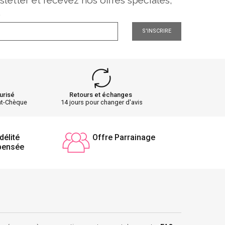
sletter et recevez nos offres spéciales,
.
S'INSCRIRE
urisé
Retours et échanges
nt-Chèque
14 jours pour changer d'avis
délité
Offre Parrainage
pensée