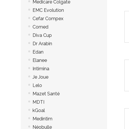
d
Medicare Colgate
EMC Evolution
S
Cefar Compex
N’
Comed
p
Diva Cup
Dé
va
Dr Arabin
Re
Edan
Elanee
Intimina
Je Joue
Lelo
Mazet Santé
MDTI
kGoal
Medintim
Néobulle