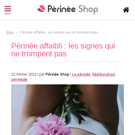
MENU
Blog
Périnée affaibli : les signes qui ne trompent pas
Périnée affaibli : les signes qui
ne trompent pas
22 Février 2022 | par
Périnée Shop
|
Le périnée
,
Rééducation
périnéale