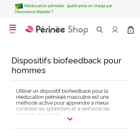
Rééducation périnéale : quelle prise en charge par
l'Assurance Maladie ?
0
MENU
Dispositifs biofeedback pour
hommes
Utiliser un dispositif biofeedback pour la
rééducation périnéale masculine est une
méthode active
pour apprendre à mieux
contrôler les sphincters
et à
renforcer les
muscles du périnée
.
Les appareils de biofeedback
mesurent la force
de la contraction
durant les exercices réalisés
par le patient qui peut suivre en temps réel ses