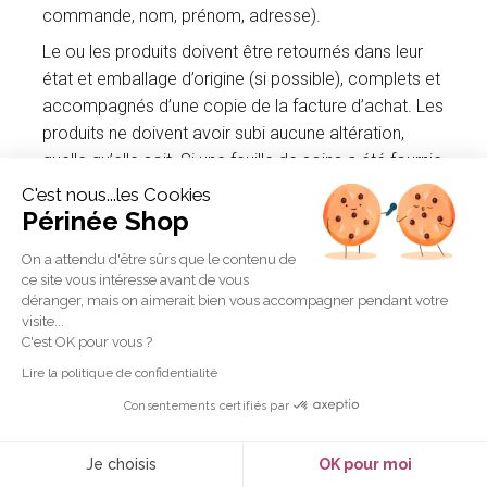
commande, nom, prénom, adresse).
Le ou les produits doivent être retournés dans leur
état et emballage d’origine (si possible), complets et
accompagnés d’une copie de la facture d’achat. Les
produits ne doivent avoir subi aucune altération,
quelle qu’elle soit. Si une feuille de soins a été fournie
avec le produit que vous avez commandé, celle-ci
C'est nous...les Cookies
devra nous être impérativement retournée.
Périnée Shop
Le remboursement du Client interviendra alors dans
On a attendu d'être sûrs que le contenu de
les quatorze (14) jours à compter de l’exercice de
ce site vous intéresse avant de vous
déranger, mais on aimerait bien vous accompagner pendant votre
son droit de rétractation, dès lors que ce dernier
visite...
aura apporté la preuve de l’expédition de la
C'est OK pour vous ?
marchandise en question, ou à compter de la
Lire la politique de confidentialité
récupération des marchandises par Ouest Médical
Consentements certifiés par
Diffusion.
Les frais et risques liés au retour de la marchandise
Je choisis
OK pour moi
sont à la charge du Client qui l’expédie. Le retour du