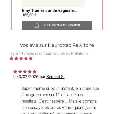
op
Emy Trainer sonde vaginale
Sond
165,00
25,
connectée
JE L'AJOUTE À MON PANIER
Vos avis sur Neurotrac Pelvitone
Il y a
117
avis client sur Neurotrac Pelvitone
Le 3/02/2026
par
Bernard S.
Super, même si, pour l'instant, je n'utilise que
2 programmes sur 11 et j'ai déjà des
résultats. C'est inespéré ... Mais je compte
bien essayé les autres + tard quand j'aurai
totalement éliminé mon principal soucis ...