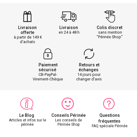
Livraison
Livraison
Colis discret
offerte
en 24 à 48 h
sans mention
"Périnée Shop"
à partir de 149
d'achats
Paiement
Retours et
sécurisé
échanges
CB-PayPal-
14 jours pour
Virement-Chèque
changer d'avis
Le Blog
Conseils Périnée
Questions
Articles et infos sur le
Les conseils de
fréquentes
périnée
Périnée Shop
FAQ spéciale Périnée