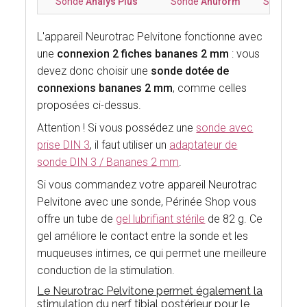
Sonde
Analys Plus
Sonde
Anuform
Sonde Ana
L'appareil Neurotrac Pelvitone fonctionne avec
une
connexion 2 fiches bananes 2 mm
: vous
devez donc choisir une
sonde dotée de
connexions bananes 2 mm
, comme celles
proposées ci-dessus.
Attention ! Si vous possédez une
sonde avec
prise DIN 3
, il faut utiliser un
adaptateur de
sonde DIN 3 / Bananes 2 mm
.
Si vous commandez votre appareil Neurotrac
Pelvitone avec une sonde, Périnée Shop vous
offre un tube de
gel lubrifiant stérile
de 82 g. Ce
gel améliore le contact entre la sonde et les
muqueuses intimes, ce qui permet une meilleure
conduction de la stimulation.
Le Neurotrac Pelvitone permet également la
stimulation du nerf tibial postérieur pour le