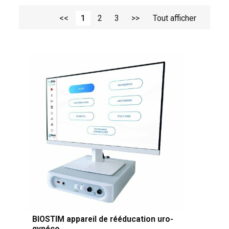
techniques
,
pessaires de test
,
monitorings, dopplers
,
et tous
types de câbles et adaptateurs
, etc.
<<
1
2
3
>>
Tout afficher
BIOSTIM appareil de rééducation uro-
gynéco