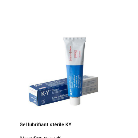
Gel lubrifiant stérile KY
A base d'eau, gel au pH