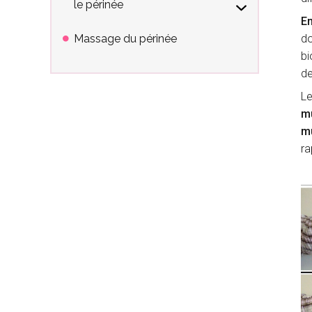
le périnée
En
Massage du périnée
do
bi
de
Le
mu
mu
ra