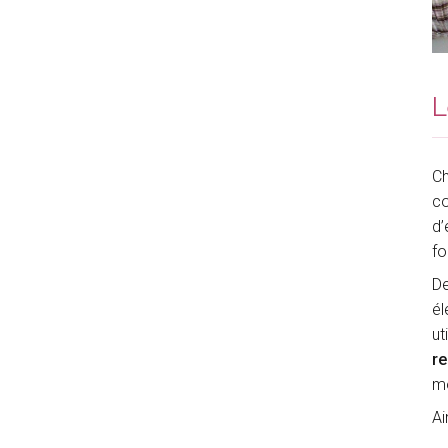
L
Ch
co
d’
fo
De
él
ut
re
mo
Ai