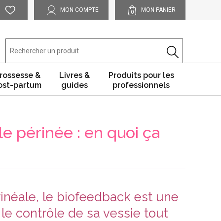
MON COMPTE
MON PANIER
0
rossesse &
Livres &
Produits pour les
ost-partum
guides
professionnels
 périnée : en quoi ça
inéale, le biofeedback est une
le contrôle de sa vessie tout