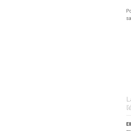
Po
sa
L
l
El