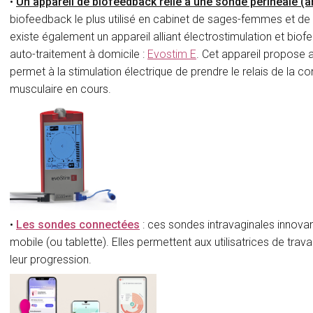
•
Un appareil de biofeedback relié à une sonde périnéale (a
biofeedback le plus utilisé en cabinet de sages-femmes et de k
existe également un appareil alliant électrostimulation et biofee
auto-traitement à domicile :
Evostim E
. Cet appareil propose 
permet à la stimulation électrique de prendre le relais de la con
musculaire en cours.
•
Les sondes connectées
: ces sondes intravaginales innovan
mobile (ou tablette). Elles permettent aux utilisatrices de tra
leur progression.