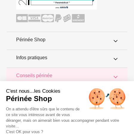
Périnée Shop
Infos pratiques
Conseils périnée
C'est nous...les Cookies
Retrouvez, dans cet article, l'ensemble des solutions, méthodes
et produits proposés pour tonifier, muscler et rééduquer son
Périnée Shop
périnée. Pour mieux choisir, découvrez les différentes méthodes
proposées par le kinésithérapeute ou la sage-femme, et l'auto-
traitement à domicile avec un appareil d'électrostimulation.
On a attendu d'être sûrs que le contenu de
Repérez aussi tous les autres produits à utiliser chez soi pour
ce site vous intéresse avant de vous
entretenir ou remuscler un périnée affaibli comme les boules de
déranger, mais on aimerait bien vous accompagner pendant votre
geisha et les cônes vaginaux.
visite...
Copyright 2011 © Périnée Shop
C'est OK pour vous ?