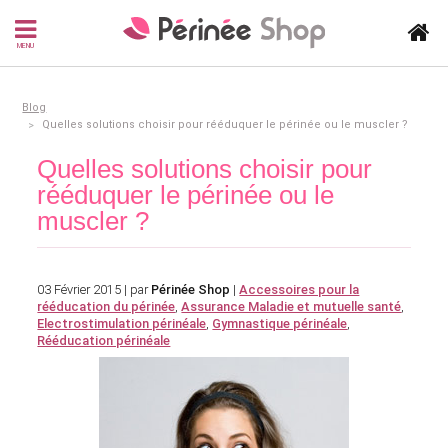
MENU
Blog
Quelles solutions choisir pour rééduquer le périnée ou le muscler ?
Quelles solutions choisir pour
rééduquer le périnée ou le
muscler ?
03 Février 2015 | par
Périnée Shop
|
Accessoires pour la
rééducation du périnée
,
Assurance Maladie et mutuelle santé
,
Electrostimulation périnéale
,
Gymnastique périnéale
,
Rééducation périnéale