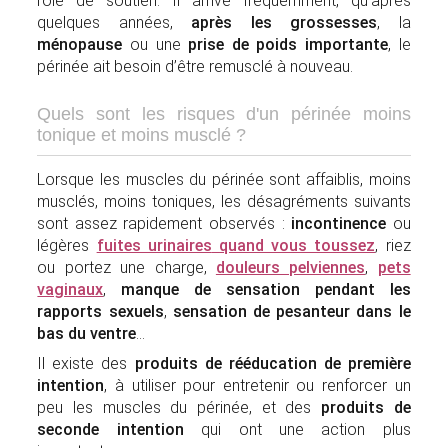
rôle de soutien. Il arrive fréquemment, qu'après
quelques années,
après les grossesses
, la
ménopause
ou une
prise de poids importante
, le
périnée ait besoin d’être remusclé à nouveau.
Quels sont les risques d'un périnée moins
tonique et moins musclé ?
Lorsque les muscles du périnée sont affaiblis, moins
musclés, moins toniques, les désagréments suivants
sont assez rapidement observés :
incontinence
ou
légères
fuites urinaires
quand vous toussez
, riez
ou portez une charge,
douleurs pelviennes
,
pets
vaginaux
,
manque de sensation pendant les
rapports sexuels
,
sensation de pesanteur dans le
bas du ventre
...
Il existe des
produits de rééducation de première
intention
, à utiliser pour entretenir ou renforcer un
peu les muscles du périnée, et des
produits de
seconde intention
qui ont une action plus