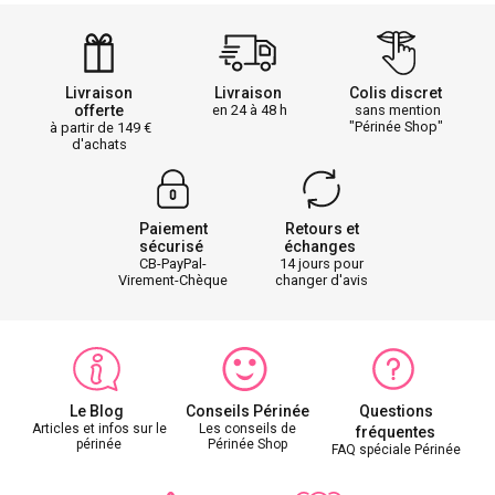
Livraison
Livraison
Colis discret
offerte
en 24 à 48 h
sans mention
"Périnée Shop"
à partir de 149
d'achats
Paiement
Retours et
sécurisé
échanges
CB-PayPal-
14 jours pour
Virement-Chèque
changer d'avis
Le Blog
Conseils Périnée
Questions
Articles et infos sur le
Les conseils de
fréquentes
périnée
Périnée Shop
FAQ spéciale Périnée