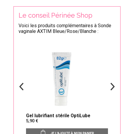
Le conseil Périnée Shop
Voici les produits complémentaires à Sonde
vaginale AXTIM Bleue/Rose/Blanche :
imes
Gel lubrifiant stérile OptiLube
Neur
5,90
à part
JE L'AJOUTE À MON PANIER