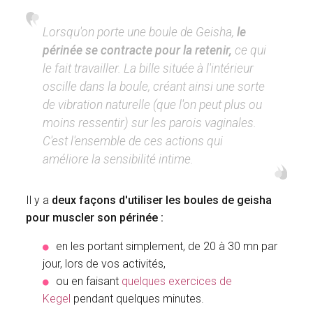
Lorsqu'on porte une boule de Geisha,
le
périnée se contracte pour la retenir,
ce qui
le fait travailler. La bille située à l'intérieur
oscille dans la boule, créant ainsi une sorte
de vibration naturelle (que l'on peut plus ou
moins ressentir) sur les parois vaginales.
C'est l'ensemble de ces actions qui
améliore la sensibilité intime.
Il y a
deux façons d'utiliser les boules de geisha
pour muscler son périnée :
en les portant simplement, de 20 à 30 mn par
jour, lors de vos activités,
ou en faisant
quelques exercices de
Kegel
pendant quelques minutes.