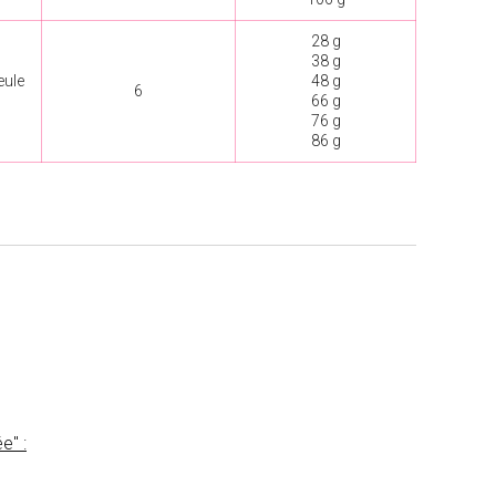
28 g
38 g
eule
48 g
6
66 g
76 g
86 g
e" :