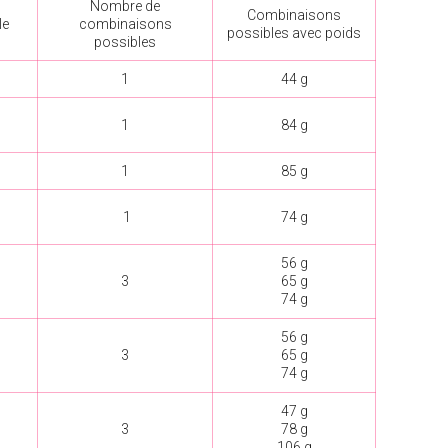
Nombre de
Combinaisons
le
combinaisons
possibles avec poids
possibles
1
44 g
1
84 g
1
85 g
1
74 g
56 g
3
65 g
74 g
56 g
3
65 g
74 g
47 g
3
78 g
106 g