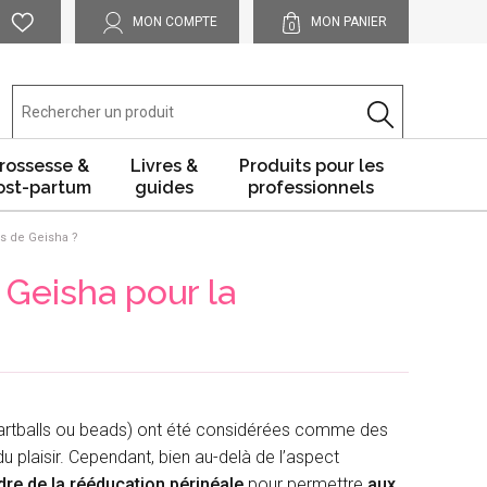
MON COMPTE
MON PANIER
0
rossesse &
Livres &
Produits pour les
ost-partum
guides
professionnels
s de Geisha ?
 Geisha pour la
martballs ou beads) ont été considérées comme des
 plaisir. Cependant, bien au-delà de l’aspect
dre de la rééducation périnéale
pour permettre
aux