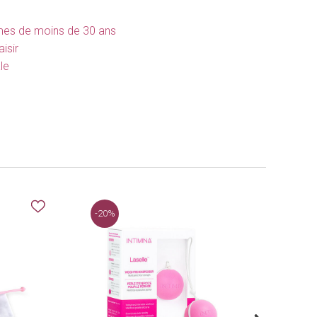
mmes de moins de 30 ans
isir
le
-20%