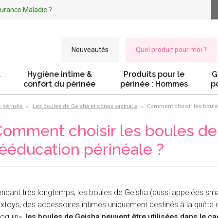
ssurance Maladie ?
Nouveautés
Quel produit pour moi ?
&
Hygiène intime &
Produits pour le
G
confort du périnée
périnée : Hommes
p
e périnée
Les boules de Geisha et cônes vaginaux
Comment choisir les boule
omment choisir les boules de
ééducation périnéale ?
ndant très longtemps, les boules de Geisha (aussi appelées s
xtoys, des accessoires intimes uniquement destinés à la quête du
oquin»,
les boules de Geisha peuvent être utilisées dans le ca