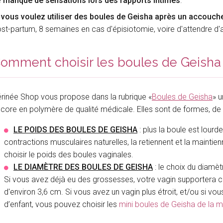
e
manque de sensations lors des rapports intimes
.
 vous voulez utiliser des boules de Geisha après un accouc
st-partum, 8 semaines en cas d'épisiotomie, voire d'attendre d'
omment choisir les boules de Geisha
rinée Shop vous propose dans la rubrique «
Boules de Geisha
» u
core en polymère de qualité médicale. Elles sont de formes, de ta
LE POIDS DES BOULES DE GEISHA
: plus la boule est lourde
contractions musculaires naturelles, la retiennent et la main
choisir le poids des boules vaginales.
LE DIAMÈTRE DES BOULES DE GEISHA
: le choix du diamè
Si vous avez déjà eu des grossesses, votre vagin supportera c
d'environ 3,6 cm. Si vous avez un vagin plus étroit, et/ou si v
d’enfant, vous pouvez choisir les
mini boules de Geisha de la 