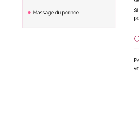
d
Si
Massage du périnée
po
C
Pé
en