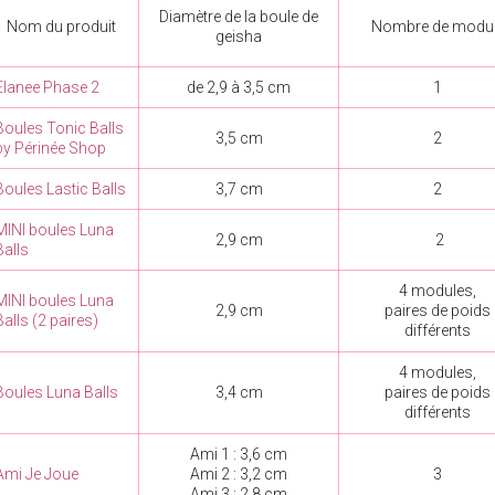
Diamètre de la boule de
Nom du produit
Nombre de modu
geisha
Elanee Phase 2
de 2,9 à 3,5 cm
1
Boules Tonic Balls
3,5 cm
2
by Périnée Shop
Boules Lastic Balls
3,7 cm
2
MINI boules Luna
2,9 cm
2
Balls
4 modules,
MINI boules Luna
2,9 cm
paires de poids
Balls (2 paires)
différents
4 modules,
Boules Luna Balls
3,4 cm
paires de poids
différents
Ami 1 : 3,6 cm
Ami Je Joue
Ami 2 : 3,2 cm
3
Ami 3 : 2,8 cm