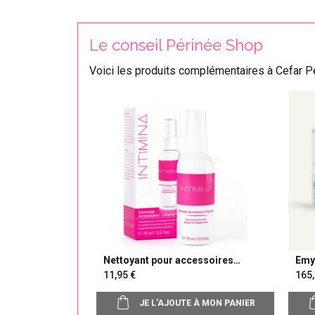
Le conseil Périnée Shop
Voici les produits complémentaires à Cefar Pe
Nettoyant pour accessoires
Emy
intimes Intimina
con
11,95
165
JE L'AJOUTE À MON PANIER