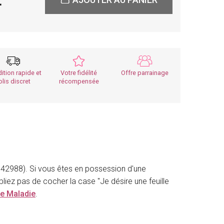
0
ition rapide et
Votre fidélité
Offre parrainage
olis discret
récompensée
2988). Si vous êtes en possession d'une
liez pas de cocher la case "Je désire une feuille
ce Maladie
.