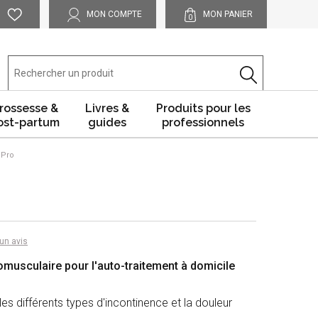
MON COMPTE
MON PANIER
0
rossesse &
Livres &
Produits pour les
ost-partum
guides
professionnels
 Pro
un avis
omusculaire pour l'auto-traitement
à domicile
 les différents types d'incontinence et la douleur