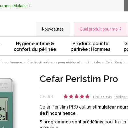
ssurance Maladie ?
Nouveautés
Quel produit pour moi ?
&
Hygiène intime &
Produits pour le
G
confort du périnée
périnée : Hommes
p
 / Incontinence
Électrostimulateurs pour rééducation périnéale
Cefar Peristim
Cefar Peristim Pro
CEFAR
Lire les avis
Rédiger 
Cefar Peristim PRO est un
stimulateur neur
de l'incontinence..
9 programmes sont prédéfinis
pour traiter