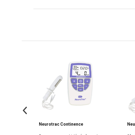
RO
Neurotrac Continence
Neu