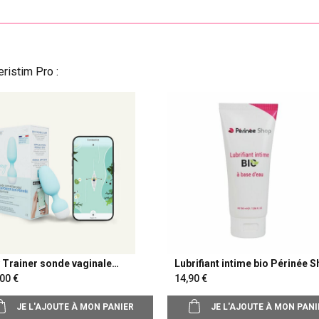
ristim Pro :
 Trainer sonde vaginale
Lubrifiant intime bio Périnée 
nectée
,00
14,90
JE L'AJOUTE À MON PANIER
JE L'AJOUTE À MON PANI