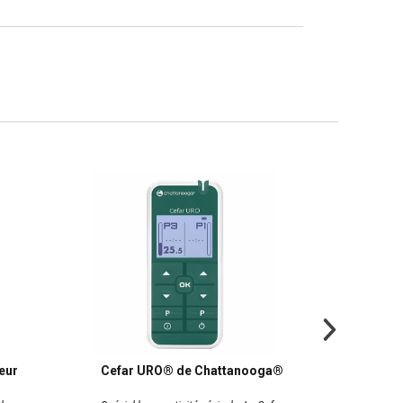
eur
Cefar URO® de Chattanooga®
Pinkte
conne