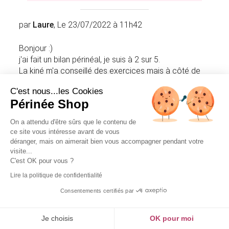
par
Laure
, Le 23/07/2022 à 11h42
Bonjour :)
j'ai fait un bilan périnéal, je suis à 2 sur 5.
La kiné m'a conseillé des exercices mais à côté de
cela j'ai aussi depuis une semaine des boules de
C'est nous...les Cookies
geisha à poids variable.
Périnée Shop
Je faisais du jogging et elle m'a bien évidemment
déconseillé de poursuivre.
On a attendu d'être sûrs que le contenu de
Or j'ai besoin de faire du sport pour me défouler. Ma
ce site vous intéresse avant de vous
question est donc : puis je utiliser les boules de
déranger, mais on aimerait bien vous accompagner pendant votre
geisha (poids 47g, la petite) en faisant de la marche
visite...
rapide sur mon tapis ? ou vaut il mieux que je les
C'est OK pour vous ?
utilise vraiment en position allongée pour débuter
Lire la politique de confidentialité
Merci de votre réponse et pour vos précieux
Consentements certifiés par
conseils
Je choisis
OK pour moi
L'utilisation des boules de Geisha pendant