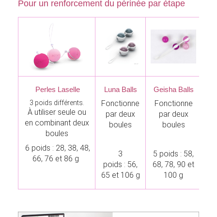
Pour un renforcement du périnée par étape
Perles Laselle
Luna Balls
Geisha Balls
3 poids différents.
Fonctionne
Fonctionne
À utiliser seule ou
par deux
par deux
po
en combinant deux
boules
boules
boules
6 poids : 28, 38, 48,
3
5 poids : 58,
3 
66, 76 et 86 g
poids : 56,
68, 78, 90 et
7
65 et 106 g
100 g