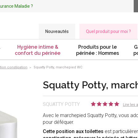
ssurance Maladie ?
Nouveautés
Quel produit pour moi ?
&
Hygiène intime &
Produits pour le
G
confort du périnée
périnée : Hommes
p
ution constipation
Squatty Potty, marchepied WC
Squatty Potty, mar
SQUATTY POTTY
Lire les 
Avec le marchepied Squatty Potty, vous ad
pour déféquer.
Cette position aux toilettes
est particuli