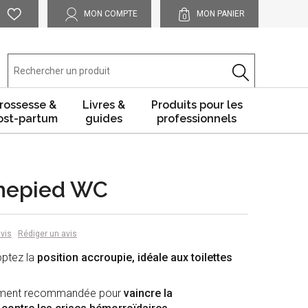
MON COMPTE
MON PANIER
0
rossesse &
Livres &
Produits pour les
ost-partum
guides
professionnels
chepied WC
avis
Rédiger un avis
optez la
position accroupie, idéale aux toilettes
èrement recommandée pour
vaincre la