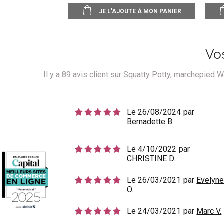
JE L'AJOUTE À MON PANIER
Vo
Il y a
89
avis client sur Squatty Potty, marchepied 
Le 26/08/2024
par
Bernadette B.
Le 4/10/2022
par
CHRISTINE D.
Le 26/03/2021
par
Evelyn
O.
Le 24/03/2021
par
Marc V.