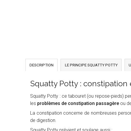
DESCRIPTION
LE PRINCIPE SQUATTY POTTY
U
Squatty Potty : constipation
Squatty Potty : ce tabouret (ou repose-pieds) p
les
problèmes de constipation passagère
ou d
La constipation concerne de nombreuses personn
de digestion.
Squatty Potty prévient et soulage aussi
: