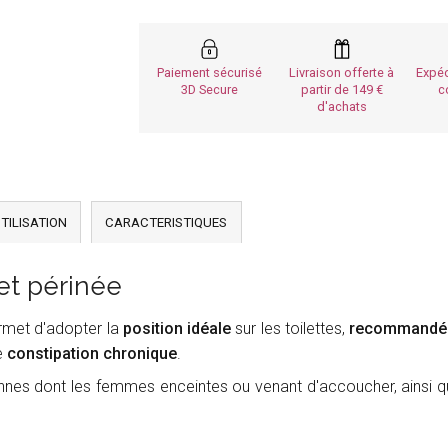
Paiement sécurisé
Livraison offerte à
Expéd
3D Secure
partir de 149
c
d'achats
TILISATION
CARACTERISTIQUES
 et périnée
ermet d'adopter la
position idéale
sur les toilettes,
recommandée
e
constipation chronique
.
es dont les femmes enceintes ou venant d'accoucher, ainsi qu