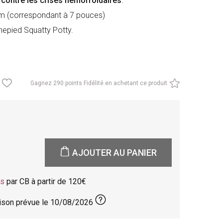
r contre les crises hémorroïdaires
.
cm (correspondant à 7 pouces)
hepied Squatty Potty.
Gagnez
290 points Fidélité en achetant ce produit
AJOUTER AU PANIER
is
par CB à partir de 120
aison prévue le
10/08/2026