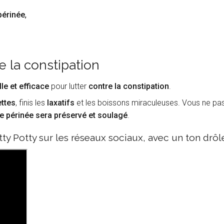
périnée
,
e la constipation
lle et efficace
pour lutter
contre la constipation
.
ettes
, finis les
laxatifs
et les boissons miraculeuses. Vous ne pa
e périnée sera préservé et soulagé
.
y Potty sur les réseaux sociaux, avec un ton drôl