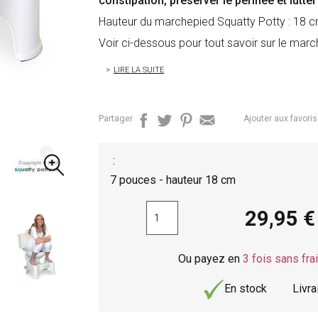
constipation, préserver le périnée et lutte
Hauteur du marchepied Squatty Potty : 18 
Voir ci-dessous pour tout savoir sur le marc
LIRE LA SUITE
Partager
Ajouter aux favoris
:
7 pouces - hauteur 18 cm
29,95
Ou payez en
3 fois sans fra
En stock
Livr