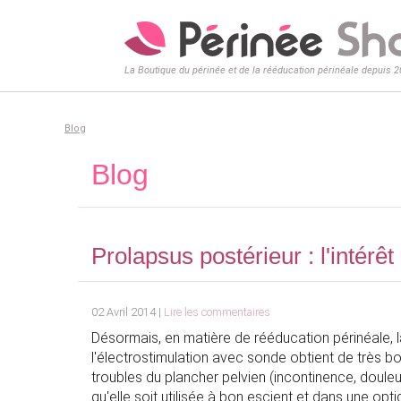
La Boutique du périnée et de la rééducation périnéale depuis 
Blog
Blog
Prolapsus postérieur : l'intérêt
02 Avril 2014 |
Lire les commentaires
Désormais, en matière de rééducation périnéale, 
l'électrostimulation avec sonde obtient de très bon
troubles du plancher pelvien (incontinence, douleur
qu'elle soit utilisée à bon escient et dans une opti