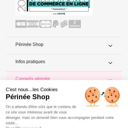
Périnée Shop
Infos pratiques
Conseils périnée
C'est nous...les Cookies
PerineeShop.com vous propose de découvrir son blog conseils.
Périnée Shop
Tout au long des pages, trouvez les infos et astuces pour
prendre soin de votre périnée et le maintenir en bonne santé. Dans
les articles de ce blog, découvrez aussi les tests des produits
On a attendu d'être sûrs que le contenu de
proposés dans la Boutique du périnée, destinés à permettre une
ce site vous intéresse avant de vous
rééducation périnéale à domicile. Périnée Shop vous garantit une
déranger, mais on aimerait bien vous accompagner pendant votre
livraison rapide et discrète de votre commande.
visite...