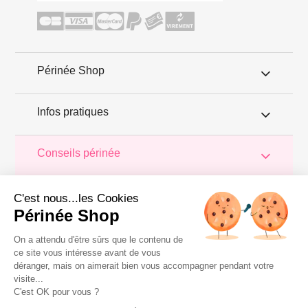
Périnée Shop
Infos pratiques
Conseils périnée
Votre
périnée
est précieux ! Il est donc primordial d'entretenir,
de
C'est nous...les Cookies
muscler et de rééduquer le plancher pelvien
pour éviter les
problèmes d'
incontinence
, de pesanteur pelvienne, de manque
Périnée Shop
de sensations durant les rapports sexuels et de petites
fuites
urinaires
.
Périnée Shop
a sélectionné les meilleures solutions
pour la rééducation périnéale et pour l'auto-traitement de
On a attendu d'être sûrs que le contenu de
l'incontinence à domicile :
électrostimulateurs
,
appareils de
ce site vous intéresse avant de vous
biofeedback
,
cônes vaginaux
,
boules de Geisha
, sondes
déranger, mais on aimerait bien vous accompagner pendant votre
connectées et
accessoires pour exercices de Kegel
.
visite...
Copyright 2011 © Périnée Shop
C'est OK pour vous ?