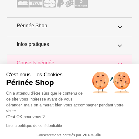
Périnée Shop
Infos pratiques
Conseils périnée
C'est nous...les Cookies
PerineeShop.com vous propose de découvrir son blog conseils.
Périnée Shop
Tout au long des pages, trouvez les infos et astuces pour
prendre soin de votre périnée et le maintenir en bonne santé. Dans
les articles de ce blog, découvrez aussi les tests des produits
On a attendu d'être sûrs que le contenu de
proposés dans la Boutique du périnée, destinés à permettre une
ce site vous intéresse avant de vous
rééducation périnéale à domicile. Périnée Shop vous garantit une
déranger, mais on aimerait bien vous accompagner pendant votre
livraison rapide et discrète de votre commande.
visite...
Copyright 2011 © Périnée Shop
C'est OK pour vous ?
Conditions générales de vente
Lire la politique de confidentialité
Mentions légales
Consentements certifiés par