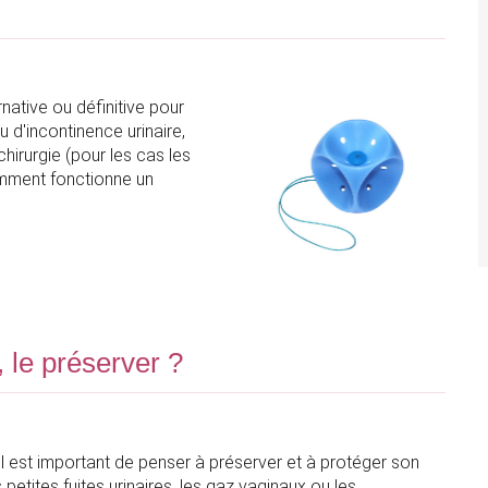
rnative ou définitive pour
 d'incontinence urinaire,
irurgie (pour les cas les
omment fonctionne un
 le préserver ?
il est important de penser à préserver et à protéger son
 petites fuites urinaires, les gaz vaginaux ou les