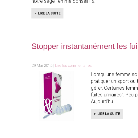
notre sage-femme conseil ! &
LIRE LA SUITE
Stopper instantanément les fui
29 Mai 2015 |
Lire les commentaires
Lorsqu'une femme souffr
pratiquer un sport ou t
gérer. Certaines femm
fuites urinaires". Peu 
Aujourd'hu
LIRE LA SUITE