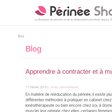
La Boutique du périnée et de la rééducation périnéale depuis 
Blog
Blog
Apprendre à contracter et à m
17 Février 2016 |
Lire les commentaires
En matière de rééducation du périnée, il existe plu
différentes méthodes à pratiquer en cabinet che
kinésithérapeute ou bien encore chez soi, à domici
muscler leur périnée chez elles, certaines femmes