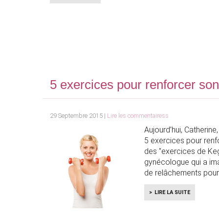
5 exercices pour renforcer son
29 Septembre 2015 |
Lire les commentairess
Aujourd’hui, Catherin
5 exercices pour renfo
des "exercices de Kege
gynécologue qui a im
de relâchements pou
LIRE LA SUITE