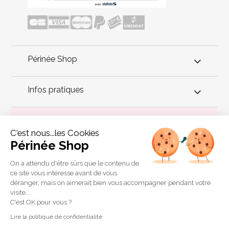
Périnée Shop
Infos pratiques
Conseils périnée
C'est nous...les Cookies
Périnée Shop
Le fabricant Lelo propose les Lelo Luna Balls Mini. Ces boules
de geisha sont particulièrement adaptées pour les femmes de
moins de 30 ans avec un vagin étroit, désirant allier l'utile à
On a attendu d'être sûrs que le contenu de
l'agréable en profitant de leurs douces vibrations, pour
ce site vous intéresse avant de vous
remuscler les parois de leur vagin et renforcer les muscles de
déranger, mais on aimerait bien vous accompagner pendant votre
leur périnée.
visite...
Copyright 2011 © Périnée Shop
C'est OK pour vous ?
Conditions générales de vente
Lire la politique de confidentialité
Mentions légales