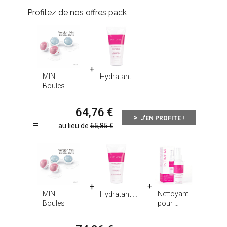
Profitez de nos offres pack
MINI
Hydratant
Boules
de
64,76
J'EN PROFITE !
au lieu de
65,85
MINI
Nettoyant
Hydratant
Boules
pour
de