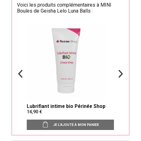
Voici les produits complémentaires à MINI
Boules de Geisha Lelo Luna Balls :
Lubrifiant intime bio Périnée Shop
Abd
14,90
17
JE L'AJOUTE À MON PANIER