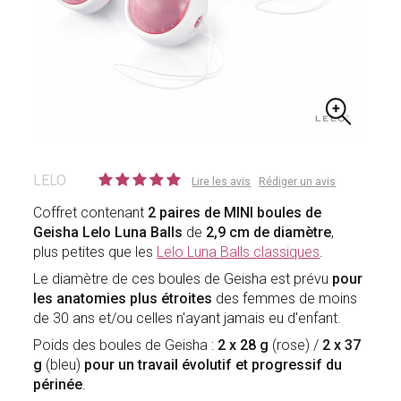
LELO
Lire les avis
Rédiger un avis
Coffret contenant
2 paires de MINI boules de
Geisha Lelo Luna Balls
de
2,9 cm de diamètre
,
plus petites que les
Lelo Luna Balls classiques
.
Le diamètre de ces boules de Geisha est prévu
pour
les anatomies plus étroites
des femmes de moins
de 30 ans et/ou celles n'ayant jamais eu d'enfant.
Poids des boules de Geisha :
2 x 28 g
(rose) /
2 x 37
g
(bleu)
pour un travail évolutif et progressif du
périnée
.