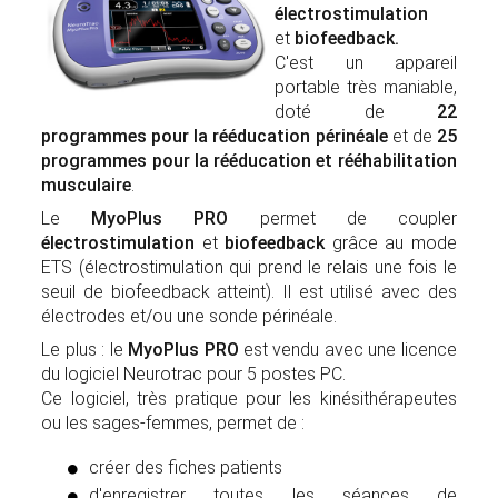
électrostimulation
et
biofeedback.
C'est un appareil
portable très maniable,
doté de
22
programmes pour la rééducation périnéale
et de
25
programmes pour la rééducation et rééhabilitation
musculaire
.
Le
MyoPlus PRO
permet de coupler
électrostimulation
et
biofeedback
grâce au mode
ETS (électrostimulation qui prend le relais une fois le
seuil de biofeedback atteint). Il est utilisé avec des
électrodes et/ou une sonde périnéale.
Le plus : le
MyoPlus PRO
est vendu avec une licence
du logiciel Neurotrac pour 5 postes PC.
Ce logiciel, très pratique pour les kinésithérapeutes
ou les sages-femmes, permet de :
créer des fiches patients
d'enregistrer toutes les séances de