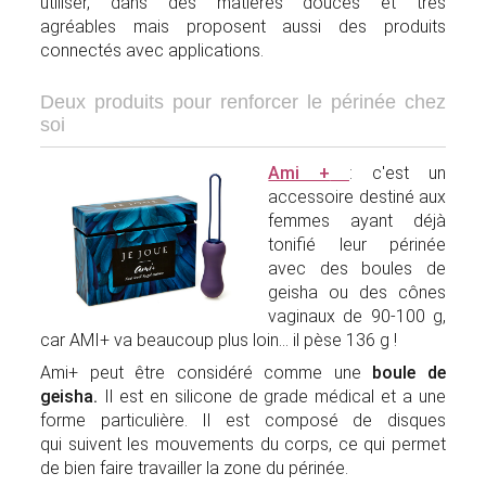
utiliser, dans des matières douces et très
agréables mais proposent aussi des produits
connectés avec applications.
Deux produits pour renforcer le périnée chez
soi
Ami +
: c'est un
accessoire destiné aux
femmes ayant déjà
tonifié leur périnée
avec des boules de
geisha ou des cônes
vaginaux de 90-100 g,
car AMI+ va beaucoup plus loin... il pèse 136 g !
Ami+ peut être considéré comme une
boule de
geisha.
Il est en silicone de grade médical et a une
forme particulière. Il est composé de disques
qui suivent les mouvements du corps, ce qui permet
de bien faire travailler la zone du périnée.