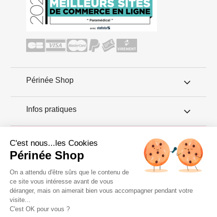
Périnée Shop
Infos pratiques
Conseils périnée
C'est nous...les Cookies
Périnée Shop
Régulièrement de nouveaux produits de rééducation périnéale
arrivent sur le marché. Nous avons sélectionné les meilleurs :
On a attendu d'être sûrs que le contenu de
des appareils connectés pour renforcer le périnée, des boules de
ce site vous intéresse avant de vous
geisha connectées, des altères spécialement conçues pour votre
déranger, mais on aimerait bien vous accompagner pendant votre
plancher pelvien. À découvrir...
visite...
Copyright 2011 © Périnée Shop
C'est OK pour vous ?