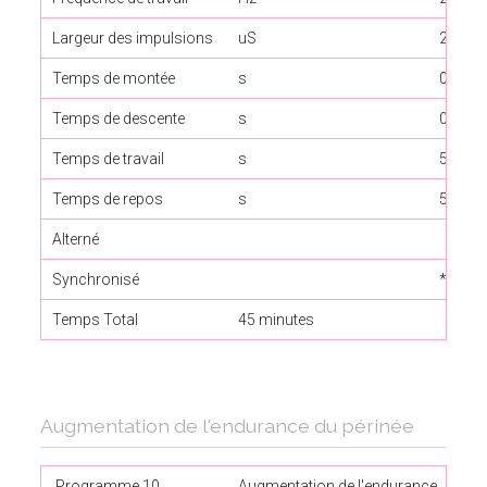
Largeur des impulsions
uS
250
Temps de montée
s
0,8
Temps de descente
s
0
Temps de travail
s
5
Temps de repos
s
5
Alterné
Synchronisé
*
Temps Total
45 minutes
Augmentation de l'endurance du périnée
Programme 10
Augmentation de l'endurance
Pha