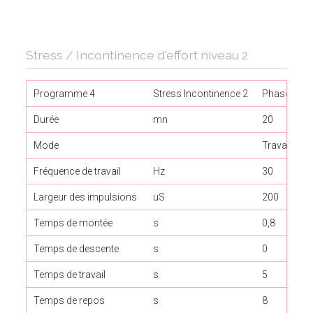
Stress / Incontinence d'effort niveau 2
Programme 4
Stress Incontinence 2
Phase 1
Durée
mn
20
Mode
Travail / R
Fréquence de travail
Hz
30
Largeur des impulsions
uS
200
Temps de montée
s
0,8
Temps de descente
s
0
Temps de travail
s
5
Temps de repos
s
8