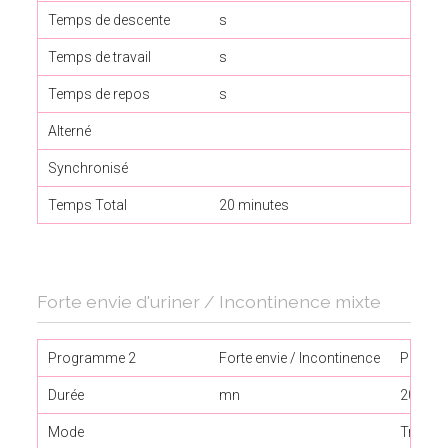
Temps de descente
s
0
Temps de travail
s
con
Temps de repos
s
0
Alterné
Synchronisé
*
Temps Total
20 minutes
Forte envie d'uriner / Incontinence mixte
Programme 2
Forte envie / Incontinence
Phase 
Durée
mn
20
Mode
Travail