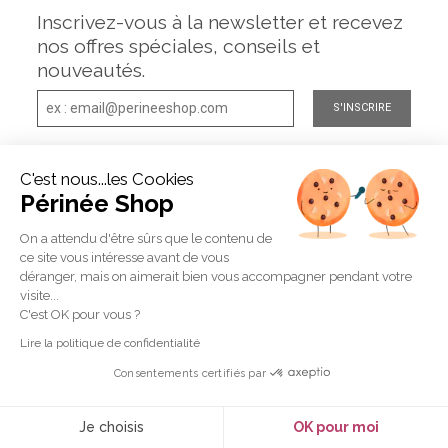
Inscrivez-vous à la newsletter et recevez
nos offres spéciales, conseils et
nouveautés.
S'INSCRIRE
C'est nous...les Cookies
Périnée Shop
On a attendu d'être sûrs que le contenu de
Livraison
Livraison
Colis discret
offerte
en 24 à 48 h
sans mention
ce site vous intéresse avant de vous
"Périnée Shop"
à partir de 149
déranger, mais on aimerait bien vous accompagner pendant votre
d'achats
visite...
C'est OK pour vous ?
Lire la politique de confidentialité
Paiement
Retours et
Consentements certifiés par
sécurisé
échanges
CB-PayPal-
14 jours pour
Virement-Chèque
changer d'avis
Je choisis
OK pour moi