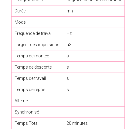
Durée
mn
20
Mode
Trav
Fréquence de travail
Hz
20
Largeur des impulsions
uS
250
Temps de montée
s
0,8
Temps de descente
s
0
Temps de travail
s
5
Temps de repos
s
5
Alterné
Synchronisé
*
Temps Total
20 minutes