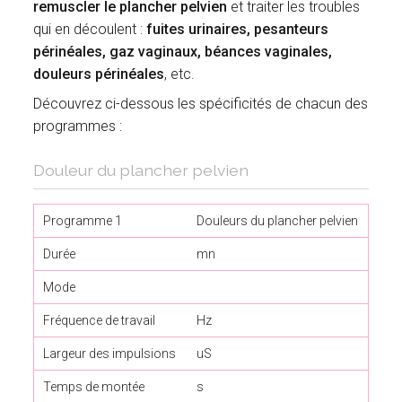
remuscler le plancher pelvien
et traiter les troubles
qui en découlent :
fuites urinaires, pesanteurs
périnéales, gaz vaginaux, béances vaginales,
douleurs périnéales
, etc.
Découvrez ci-dessous les spécificités de chacun des
programmes :
Douleur du plancher pelvien
Programme 1
Douleurs du plancher pelvien
Pha
Durée
mn
20
Mode
Con
Fréquence de travail
Hz
3
Largeur des impulsions
uS
150
Temps de montée
s
1