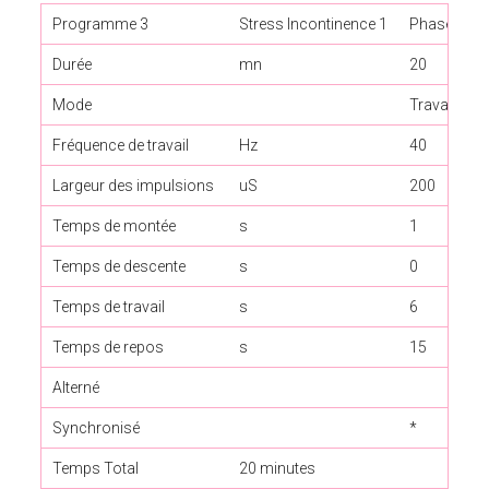
Programme 3
Stress Incontinence 1
Phase 1
Durée
mn
20
Mode
Travail / R
Fréquence de travail
Hz
40
Largeur des impulsions
uS
200
Temps de montée
s
1
Temps de descente
s
0
Temps de travail
s
6
Temps de repos
s
15
Alterné
Synchronisé
*
Temps Total
20 minutes