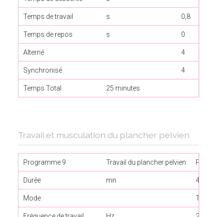
Temps de travail
s
0,8
Temps de repos
s
0
Alterné
4
Synchronisé
4
Temps Total
25 minutes
Travail et musculation du plancher pelvien
Programme 9
Travail du plancher pelvien
Phase
Durée
mn
4
Mode
Travai
Fréquence de travail
Hz
20