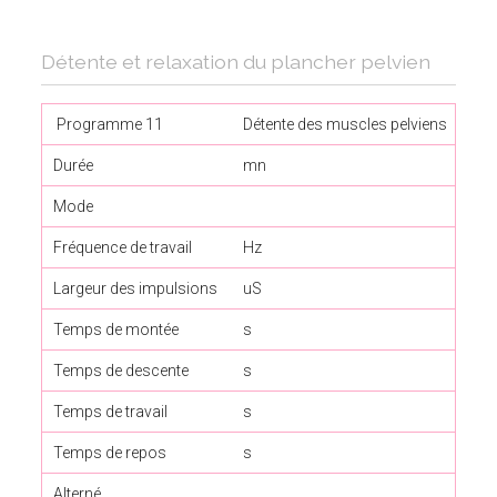
Détente et relaxation du plancher pelvien
Programme 11
Détente des muscles pelviens
Pha
Durée
mn
20
Mode
Tra
Fréquence de travail
Hz
2
Largeur des impulsions
uS
22
Temps de montée
s
1,2
Temps de descente
s
1,2
Temps de travail
s
6
Temps de repos
s
10
Alterné