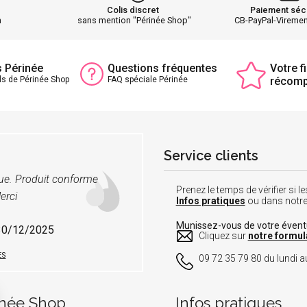
Colis discret
Paiement séc
h
sans mention "Périnée Shop"
CB-PayPal-Vireme
s Périnée
Questions fréquentes
Votre fi
ls de Périnée Shop
FAQ spéciale Périnée
récom
Service clients
vue. Produit conforme
Prenez le temps de vérifier si
erci
Infos pratiques
ou dans notr
Munissez-vous de votre éven
 30/12/2025
Cliquez sur
notre formul
ES
09 72 35 79 80 du lundi au
inée Shop
Infos pratiques