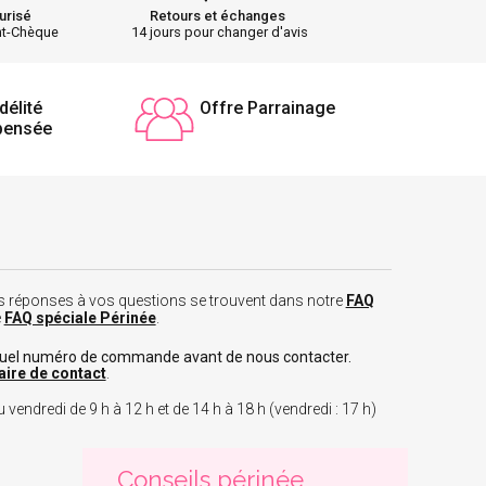
urisé
Retours et échanges
nt-Chèque
14 jours pour changer d'avis
délité
Offre Parrainage
pensée
 les réponses à vos questions se trouvent dans notre
FAQ
e
FAQ spéciale Périnée
.
tuel numéro de commande avant de nous contacter.
aire de contact
.
 vendredi de 9 h à 12 h et de 14 h à 18 h (vendredi : 17 h)
Conseils périnée