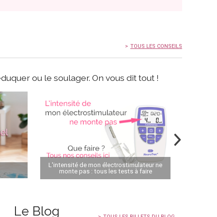
TOUS LES CONSEILS
duquer ou le soulager. On vous dit tout !
L'intensité de mon électrostimulateur ne
monte pas : tous les tests à faire
Comment 
Le Blog
TOUS LES BILLETS DU BLOG