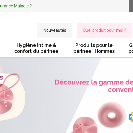
ssurance Maladie ?
Nouveautés
Quel produit pour moi ?
&
Hygiène intime &
Produits pour le
G
confort du périnée
périnée : Hommes
p
ER
1
SITE FRANÇAIS DÉDIÉ AU PÉRINÉE
ET À LA RÉÉDUCATION PÉRINÉALE À DOMICILE