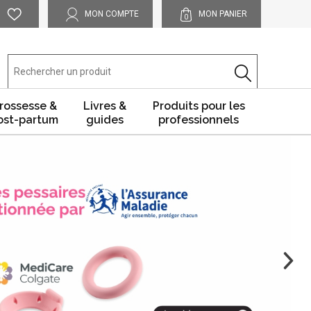
MON COMPTE
MON PANIER
0
rossesse &
Livres &
Produits pour les
ost-partum
guides
professionnels
Votre périnée montre des signes de faiblesse ?
Des petites fuites surviennent parfois ?
Reprenez vous-même le contrôle de votre périnée.