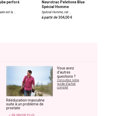
ube perforé
Neurotrac Pelvitone Blue
Pessair
Spécial Homme
avec bo
gate est la
Spécial Homme, cet
Dr Arabi
à partir de
304,00
à partir 
Vous avez
d'autres
questions ?
Consultez notre
guide d'achat
complet
Rééducation masculine
suite à un problème de
prostate
EN SAVOIR PLUS