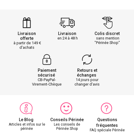
Livraison
Livraison
Colis discret
offerte
en 24 à 48 h
sans mention
"Périnée Shop"
à partir de 149
d'achats
Paiement
Retours et
sécurisé
échanges
CB-PayPal-
14 jours pour
Virement-Chèque
changer d'avis
Le Blog
Conseils Périnée
Questions
Articles et infos sur le
Les conseils de
fréquentes
périnée
Périnée Shop
FAQ spéciale Périnée