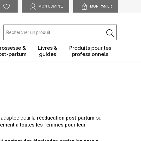
MON COMPTE
MON PANIER
0
rossesse &
Livres &
Produits pour les
ost-partum
guides
professionnels
 adaptée pour la
rééducation post-partum
ou
lement à toutes les femmes pour leur