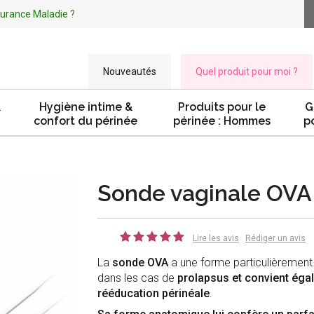
ssurance Maladie ?
Nouveautés
Quel produit pour moi ?
&
Hygiène intime &
Produits pour le
G
confort du périnée
périnée : Hommes
p
Sonde vaginale OVA
Lire les avis
Rédiger un avis
La
sonde OVA
a une forme particulièrement
dans les cas de
prolapsus et
convient éga
rééducation périnéale
.