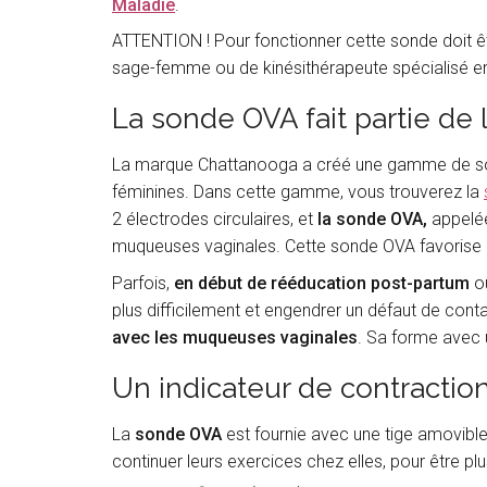
Maladie
.
ATTENTION ! Pour fonctionner cette sonde doit êt
sage-femme ou de kinésithérapeute spécialisé en
La sonde OVA fait partie d
La marque Chattanooga a créé une gamme de son
féminines. Dans cette gamme, vous trouverez la
2 électrodes circulaires, et
la sonde OVA,
appelée
muqueuses vaginales. Cette sonde OVA
favorise 
Parfois,
en début de rééducation post-partum
o
plus difficilement et engendrer un défaut de conta
avec les muqueuses vaginales
. Sa forme avec u
Un indicateur de contractio
La
sonde OVA
est fournie avec une tige amovible a
continuer leurs exercices chez elles, pour être pl