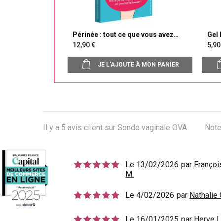
Périnée : tout ce que vous avez
Gel 
toujours voulu savoir...
12,90
5,
JE L'AJOUTE À MON PANIER
Il y a
5
avis client sur Sonde vaginale OVA
Note
Le 13/02/2026
par
Françoi
M.
Le 4/02/2026
par
Nathalie 
Le 16/01/2025
par
Herve L