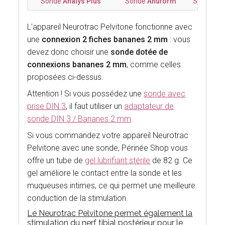
Sonde
Analys Plus
Sonde
Anuform
Sonde Ana
L'appareil Neurotrac Pelvitone fonctionne avec
une
connexion 2 fiches bananes 2 mm
: vous
devez donc choisir une
sonde dotée de
connexions bananes 2 mm
, comme celles
proposées ci-dessus.
Attention ! Si vous possédez une
sonde avec
prise DIN 3
, il faut utiliser un
adaptateur de
sonde DIN 3 / Bananes 2 mm
.
Si vous commandez votre appareil Neurotrac
Pelvitone avec une sonde, Périnée Shop vous
offre un tube de
gel lubrifiant stérile
de 82 g. Ce
gel améliore le contact entre la sonde et les
muqueuses intimes, ce qui permet une meilleure
conduction de la stimulation.
Le Neurotrac Pelvitone permet également la
stimulation du nerf tibial postérieur pour le