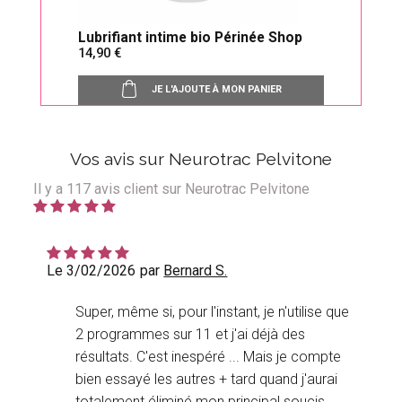
Lubrifiant intime bio Périnée Shop
Sond
14,90
25,
JE L'AJOUTE À MON PANIER
Vos avis sur Neurotrac Pelvitone
Il y a
117
avis client sur Neurotrac Pelvitone
Le 3/02/2026
par
Bernard S.
Super, même si, pour l'instant, je n'utilise que
2 programmes sur 11 et j'ai déjà des
résultats. C'est inespéré ... Mais je compte
bien essayé les autres + tard quand j'aurai
totalement éliminé mon principal soucis ...