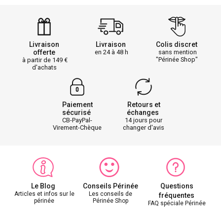
Livraison
Livraison
Colis discret
offerte
en 24 à 48 h
sans mention
"Périnée Shop"
à partir de 149
d'achats
Paiement
Retours et
sécurisé
échanges
CB-PayPal-
14 jours pour
Virement-Chèque
changer d'avis
Le Blog
Conseils Périnée
Questions
Articles et infos sur le
Les conseils de
fréquentes
périnée
Périnée Shop
FAQ spéciale Périnée