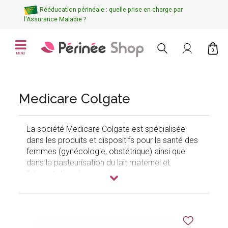
Rééducation périnéale : quelle prise en charge par
l'Assurance Maladie ?
0
MENU
Medicare Colgate
La société Medicare Colgate est spécialisée
dans les produits et dispositifs pour la santé des
femmes (gynécologie, obstétrique) ainsi que
dans la pasteurisation du lait maternel et
l'alimentation des nourrissons.
Leur branche d'activité appelée
Medicare
Gynae
est spécialisée dans les dispositifs
gynécologiques. Elle propose, entre autres, une
large gamme de pessaires de différentes