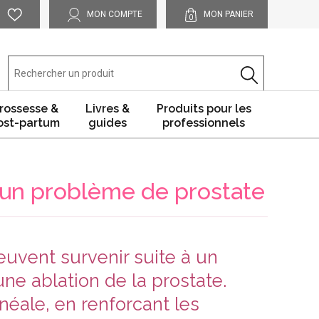
MON COMPTE
MON PANIER
0
rossesse &
Livres &
Produits pour les
ost-partum
guides
professionnels
 un problème de prostate
euvent survenir suite à un
une ablation de la prostate.
néale, en renforcant les