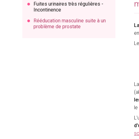
m
Fuites urinaires très régulières -
Incontinence
Rééducation masculine suite à un
La
problème de prostate
en
Le
La
(a
le
le
L'
d'
so