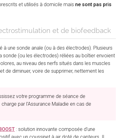
rescrits et utilisés à domicile mais
ne sont pas pris
lectrostimulation et de biofeedback
elié à une sonde anale (ou à des électrodes). Plusieurs
sonde (ou les électrodes) réliées au boîtier envoient
indolores, au niveau des nerfs situés dans les muscles
 et de diminuer, voire de supprimer, nettement les
hoississez votre programme de séance de
en charge par l'Assurance Maladie en cas de
f BOOST
: solution innovante composée d'une
sitif avec un coussinet à air doté de capteurs. Il