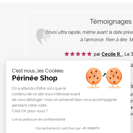
Témoignages
Envoi ultra rapide, même avant la date pré
à l'annonce. Rien à dire. M
par
Cecile R.
, Le
LIRE TOUS LES TÉMOIGNAG
C'est nous...les Cookies
Périnée Shop
Pér
On a attendu d'être sûrs que le
contenu de ce site vous intéresse avant
Qui s
de vous déranger, mais on aimerait bien vous accompagner
Protec
pendant votre visite...
Liens e
C'est OK pour vous ?
Les ne
Lire la politique de confidentialité
Consentements certifiés par