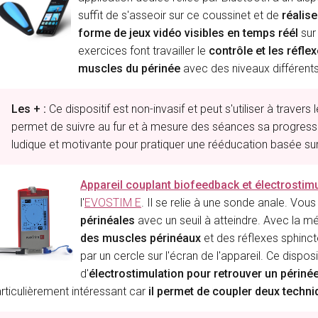
suffit de s'asseoir sur ce coussinet et de
réalis
forme de jeux vidéo visibles en temps réél
sur 
exercices font travailler le
contrôle et les réfle
muscles du périnée
avec des niveaux différents
Les + :
Ce dispositif est non-invasif et peut s'utiliser à traver
permet de suivre au fur et à mesure des séances sa progressi
ludique et motivante pour pratiquer une rééducation basée s
Appareil couplant biofeedback et électrostim
l'
EVOSTIM E
. Il se relie à une sonde anale. Vo
périnéales
avec un seuil à atteindre. Avec la 
des muscles périnéaux
et des réflexes sphinct
par un cercle sur l'écran de l'appareil. Ce disposi
d'
électrostimulation pour retrouver un périné
rticulièrement intéressant car
il permet de coupler deux techni