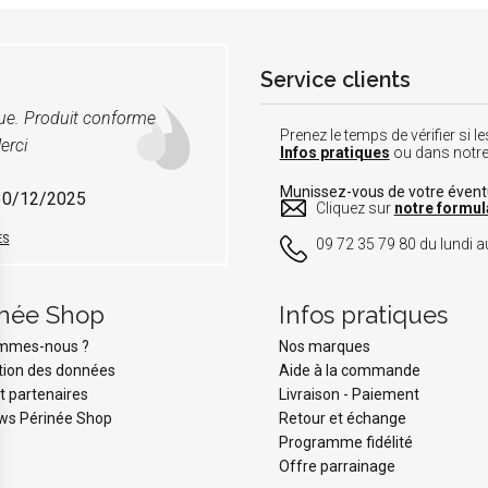
Service clients
vue. Produit conforme
Prenez le temps de vérifier si
erci
Infos pratiques
ou dans notr
Munissez-vous de votre éven
 30/12/2025
Cliquez sur
notre formul
ES
09 72 35 79 80 du lundi au
inée Shop
Infos pratiques
ommes-nous ?
Nos marques
tion des données
Aide à la commande
t partenaires
Livraison
-
Paiement
ws Périnée Shop
Retour et échange
Programme fidélité
Offre parrainage