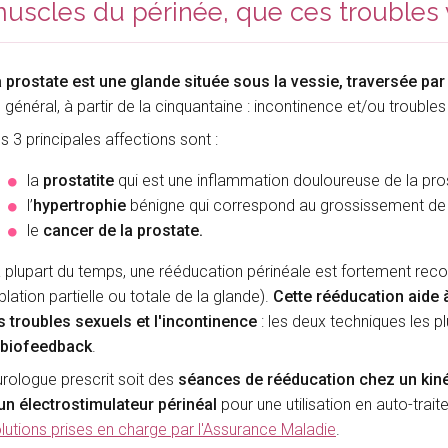
uscles du périnée, que ces troubles 
 prostate est une glande située sous la vessie, traversée par 
 général, à partir de la cinquantaine : incontinence et/ou trouble
s 3 principales affections sont :
la
prostatite
qui est une inflammation douloureuse de la pros
l’
hypertrophie
bénigne qui correspond au grossissement de la
le
cancer de la prostate.
 plupart du temps, une rééducation périnéale est fortement re
blation partielle ou totale de la glande).
Cette rééducation aide à
s troubles sexuels et l'incontinence
: les deux techniques les pl
biofeedback
.
urologue prescrit soit des
séances de rééducation chez un kiné
un électrostimulateur périnéal
pour une utilisation en auto-trait
lutions prises en charge par l'Assurance Maladie
.