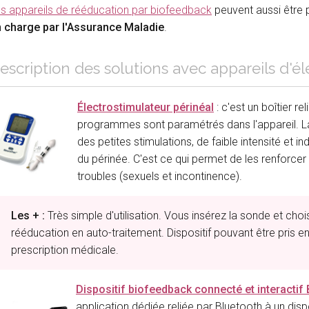
s appareils de rééducation par biofeedback
peuvent aussi être p
 charge par l'Assurance Maladie
.
escription des solutions avec appareils d'é
Électrostimulateur périnéal
: c'est un boîtier r
programmes sont paramétrés dans l'appareil. La 
des petites stimulations, de faible intensité et 
du périnée. C'est ce qui permet de les renforcer
troubles (sexuels et incontinence).
Les + :
Très simple d'utilisation. Vous insérez la sonde et c
rééducation en auto-traitement. Dispositif pouvant être pris 
prescription médicale.
Dispositif biofeedback connecté et interacti
application dédiée reliée par Bluetooth à un dispo