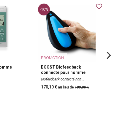
-10%
PROMOTION
 Homme
BOOST Biofeedback
Pros
connecté pour homme
myst
bien
Biofeedback connecté non
Clair
170,10
12,
au lieu de
189,00