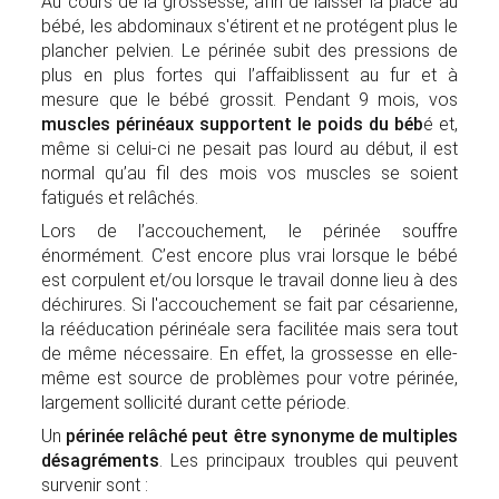
Au cours de la grossesse, afin de laisser la place au
bébé, les abdominaux s'étirent et ne protégent plus le
plancher pelvien. Le périnée subit des pressions de
plus en plus fortes qui l’affaiblissent au fur et à
mesure que le bébé grossit. Pendant 9 mois, vos
muscles périnéaux supportent le poids du béb
é et,
même si celui-ci ne pesait pas lourd au début, il est
normal qu’au fil des mois vos muscles se soient
fatigués et relâchés.
Lors de l’accouchement, le périnée souffre
énormément. C’est encore plus vrai lorsque le bébé
est corpulent et/ou lorsque le travail donne lieu à des
déchirures. Si l'accouchement se fait par césarienne,
la rééducation périnéale sera facilitée mais sera tout
de même nécessaire. En effet, la grossesse en elle-
même est source de problèmes pour votre périnée,
largement sollicité durant cette période.
Un
périnée relâché peut être synonyme de multiples
désagréments
. Les principaux troubles qui peuvent
survenir sont :