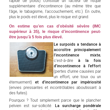
rapide de poids) constitue un facteur de risque
supplémentaire d’incontinence (au même titre que
l’âge, le tabagisme, l'accouchement, etc.). En outre,
plus le poids est élevé, plus le risque est grand.
On estime qu’en cas d’obésité sévère (IMC
supérieur à 35), le risque d’incontinence peut-
être jusqu’à 5 fois plus élevé.
Le surpoids a tendance à
accroître principalement
l’incontinence mixte
,
c'est-à-dire
à la fois
d’incontinence à l’effort
(pertes d’urine causées par
un effort, une toux ou un
éternuement)
et d’incontinence par impériosité
(envies pressantes et incontrôlables aboutissant à
des fuites).
Pourquoi ? Tout simplement parce que le plancher
pelvien est sur-sollicité.
La surcharge pondérale