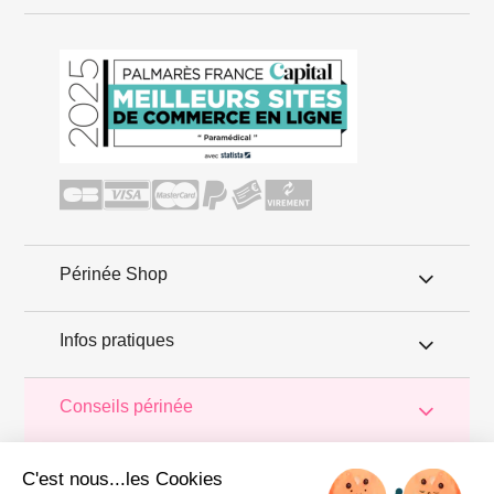
Périnée Shop
Infos pratiques
Conseils périnée
Votre
périnée
est précieux ! Il est donc primordial d'entretenir,
de
C'est nous...les Cookies
muscler et de rééduquer le plancher pelvien
pour éviter les