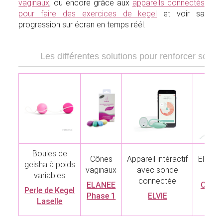
vaginaux
, ou encore grâce aux
appareils connectés
pour faire des exercices de kegel
et voir sa
progression sur écran en temps réél.
Les différentes solutions pour renforcer son p
Boules de
Cônes
Appareil intéractif
Electro
geisha à poids
vaginaux
avec sonde
pé
variables
connectée
ELANEE
Cefar
Perle de Kegel
Phase 1
ELVIE
Laselle