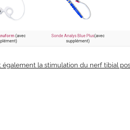
Anuform
(avec
Sonde Analys Blue Plus
(avec
plément)
supplément)
galement la stimulation du nerf tibial post