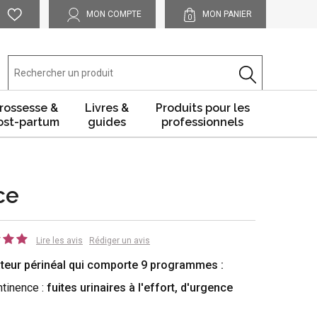
MON COMPTE
MON PANIER
0
rossesse &
Livres &
Produits pour les
ost-partum
guides
professionnels
ce
Lire les avis
Rédiger un avis
ateur périnéal qui comporte 9 programmes :
ntinence :
fuites urinaires à l'effort, d'urgence