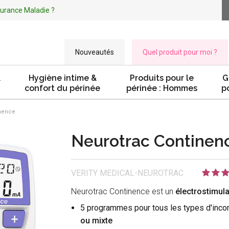
ssurance Maladie ?
Nouveautés
Quel produit pour moi ?
&
Hygiène intime &
Produits pour le
G
confort du périnée
périnée : Hommes
p
nence
Neurotrac Continen
VERITY MEDICAL-NEUROTRAC
Neurotrac Continence est un
électrostimul
5 programmes pour tous les types d'inco
ou mixte