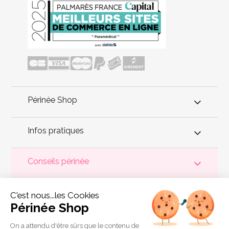
Périnée Shop
Infos pratiques
Conseils périnée
Ce set de 3 boules de Kegel est proposé par la marque
C'est nous...les Cookies
française Puissante. C'est une solution intéressante pour les
femmes qui souhaitent reprendre un travail actif du périnée à
Périnée Shop
domicile, avec un produit simple, progressif et agréable à
utiliser. Le principal avantage est la progression en 3 poids : la
boule bleu clair de 35 g permet de commencer en douceur, la
On a attendu d'être sûrs que le contenu de