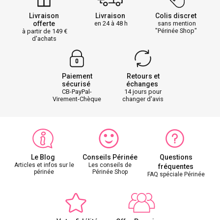
Livraison
Livraison
Colis discret
offerte
en 24 à 48 h
sans mention
"Périnée Shop"
à partir de 149
d'achats
Paiement
Retours et
sécurisé
échanges
CB-PayPal-
14 jours pour
Virement-Chèque
changer d'avis
Le Blog
Conseils Périnée
Questions
Articles et infos sur le
Les conseils de
fréquentes
périnée
Périnée Shop
FAQ spéciale Périnée