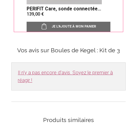
PERIFIT Care, sonde connectée
Nett
139,00
14,
périnéale
acce
JE L'AJOUTE À MON PANIER
Vos avis sur Boules de Kegel : Kit de 3
Il n'y a pas encore d'avis. Soyez le premier à
réagir !
Produits similaires