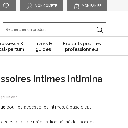
MON COMPTE
MON PANIER
0
rossesse &
Livres &
Produits pour les
ost-partum
guides
professionnels
ssoires intimes Intimina
ger un avis
que
pour les accessoires intimes,
à base d'eau,
 accessoires de rééducation périnéale : sondes,