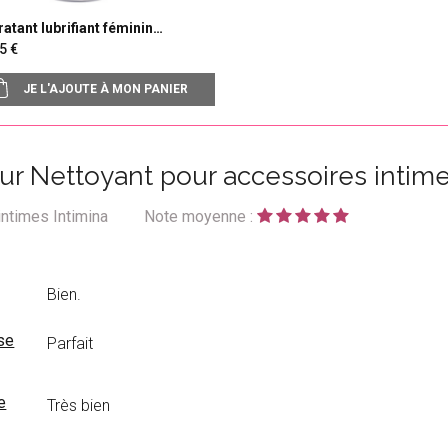
atant lubrifiant féminin
mina
,95
JE L'AJOUTE À MON PANIER
sur Nettoyant pour accessoires intime
intimes Intimina
Note moyenne :
Bien.
se
Parfait
e
Très bien