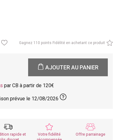
Gagnez
110 points Fidélité en achetant ce produit
AJOUTER AU PANIER
is
par CB à partir de 120
aison prévue le
12/08/2026
ition rapide et
Votre fidélité
Offre parrainage
olis discret
récompensée