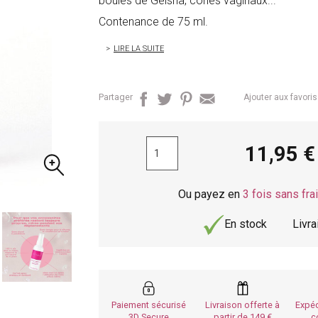
boules de Geisha, cônes vaginaux...
Contenance de 75 ml.
LIRE LA SUITE
Partager
Ajouter aux favoris
11,95
Ou payez en
3 fois sans fra
En stock
Livr
Paiement sécurisé
Livraison offerte à
Expéd
3D Secure
partir de 149
c