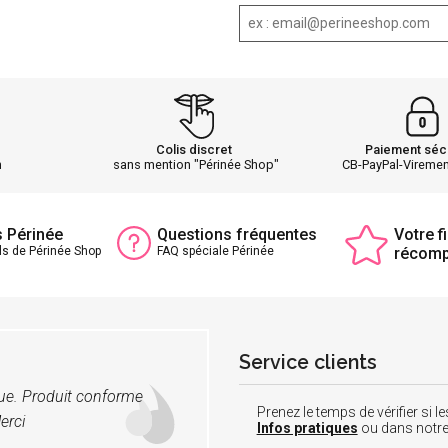
Colis discret
Paiement séc
h
sans mention "Périnée Shop"
CB-PayPal-Vireme
s Périnée
Questions fréquentes
Votre fi
ls de Périnée Shop
FAQ spéciale Périnée
récom
Service clients
vue. Produit conforme
Prenez le temps de vérifier si
erci
Infos pratiques
ou dans notr