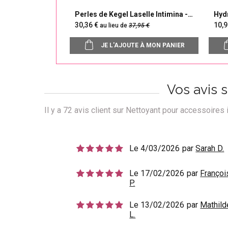
Perles de Kegel Laselle Intimina -
Hydr
Pack de 3
Inti
30,36
10
au lieu de
37,95
JE L'AJOUTE À MON PANIER
Vos avis 
Il y a
72
avis client sur Nettoyant pour accessoires 
Le 4/03/2026
par
Sarah D.
Le 17/02/2026
par
Françoi
P.
Le 13/02/2026
par
Mathild
L.