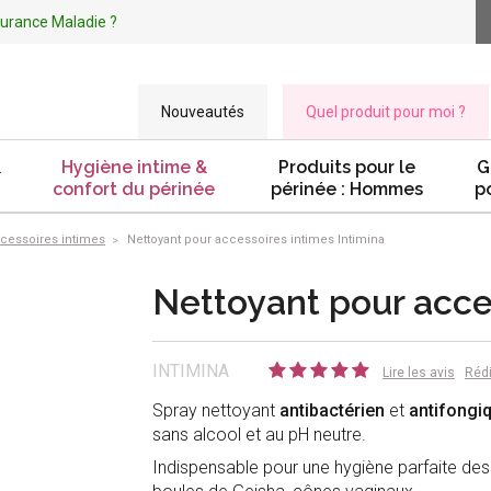
ssurance Maladie ?
Nouveautés
Quel produit pour moi ?
&
Hygiène intime &
Produits pour le
G
confort du périnée
périnée : Hommes
p
ccessoires intimes
Nettoyant pour accessoires intimes Intimina
Nettoyant pour acce
INTIMINA
Lire les avis
Rédi
Spray nettoyant
antibactérien
et
antifongi
sans alcool et au pH neutre.
Indispensable pour une hygiène parfaite des