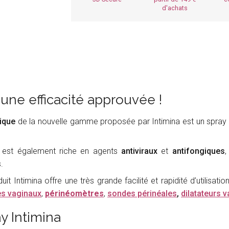
d'achats
 une efficacité approuvée !
gique
de la nouvelle gamme proposée par Intimina est un spray hygi
a est également riche en agents
antiviraux
et
antifongiques
,
.
t Intimina offre une très grande facilité et rapidité d’utilisat
s vaginaux
,
périnéomètres
,
sondes périnéales
,
dilatateurs 
ay Intimina