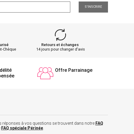
S'INSCRIRE
urisé
Retours et échanges
nt-Chèque
14 jours pour changer d'avis
délité
Offre Parrainage
pensée
 les réponses à vos questions se trouvent dans notre
FAQ
e
FAQ spéciale Périnée
.