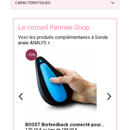
CARACTERISTIQUES
Le conseil Périnée Shop
Voici les produits complémentaires à Sonde
anale ANALYS + :
-10%
l
BOOST Biofeedback connecté pour
Gel l
170,10
5,9
au lieu de
189,00