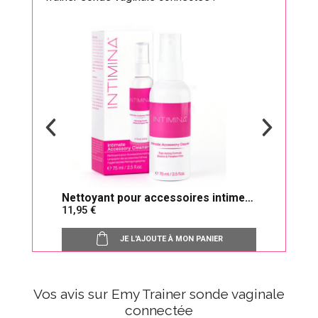
op
Nettoyant pour accessoires intimes
Lubri
11,95
14,
Intimina
JE L'AJOUTE À MON PANIER
Vos avis sur Emy Trainer sonde vaginale
connectée