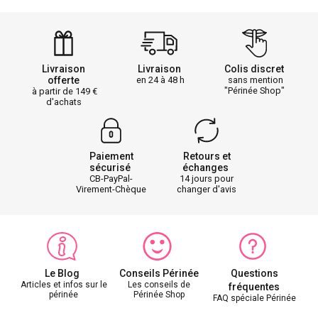
Livraison
Livraison
Colis discret
offerte
en 24 à 48 h
sans mention
"Périnée Shop"
à partir de 149
d'achats
Paiement
Retours et
sécurisé
échanges
CB-PayPal-
14 jours pour
Virement-Chèque
changer d'avis
Le Blog
Conseils Périnée
Questions
Articles et infos sur le
Les conseils de
fréquentes
périnée
Périnée Shop
FAQ spéciale Périnée