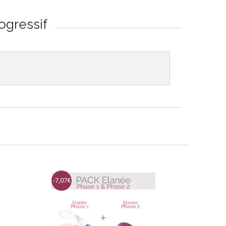
ogressif
-7,07