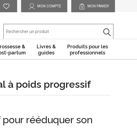
MON COMPTE
MON PANIER
0
rossesse &
Livres &
Produits pour les
ost-partum
guides
professionnels
l à poids progressif
f pour rééduquer son