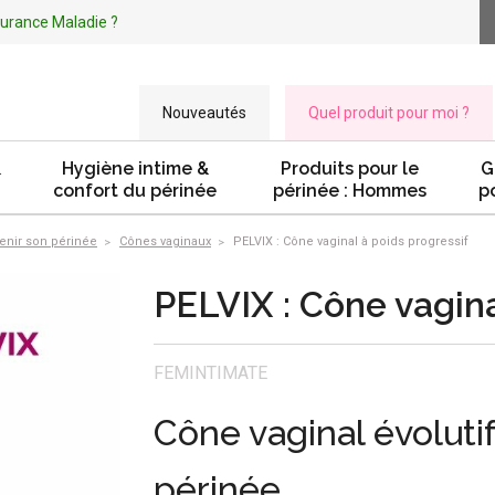
ssurance Maladie ?
Nouveautés
Quel produit pour moi ?
&
Hygiène intime &
Produits pour le
G
confort du périnée
périnée : Hommes
p
tenir son périnée
Cônes vaginaux
PELVIX : Cône vaginal à poids progressif
PELVIX : Cône vagina
FEMINTIMATE
Cône vaginal évoluti
périnée